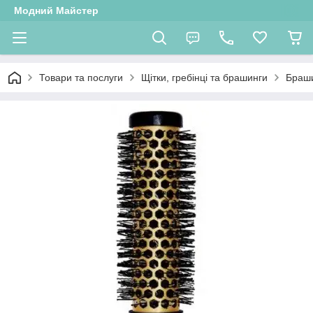
Модний Майстер
Товари та послуги
Щітки, гребінці та брашинги
Браши