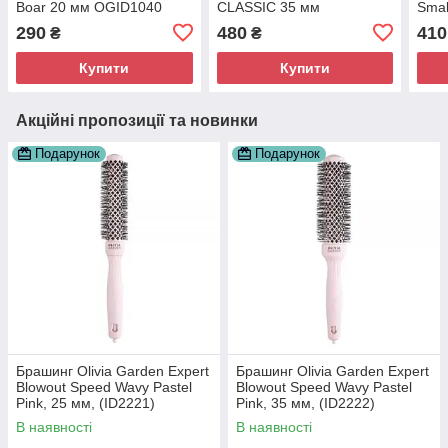
Boar 20 мм OGID1040
CLASSIC 35 мм
Sma
CS0
290
480
410
₴
₴
Купити
Купити
Акційні пропозиції та новинки
Подарунок
Подарунок
Брашинг Olivia Garden Expert
Брашинг Olivia Garden Expert
Blowout Speed Wavy Pastel
Blowout Speed Wavy Pastel
Pink, 25 мм, (ID2221)
Pink, 35 мм, (ID2222)
В наявності
В наявності