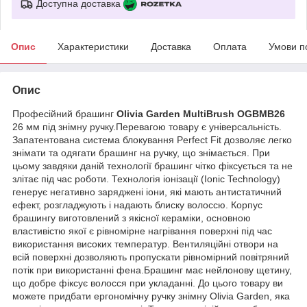
Доступна доставка
Опис
Характеристики
Доставка
Оплата
Умови п
Опис
Професійний брашинг
Olivia Garden MultiBrush OGBMB26
26 мм під знімну ручку.Перевагою товару є універсальність.
Запатентована система блокування Perfect Fit дозволяє легко
знімати та одягати брашинг на ручку, що знімається. При
цьому завдяки даній технології брашинг чітко фіксується та не
злітає під час роботи. Технологія іонізації (Ionic Technology)
генерує негативно заряджені іони, які мають антистатичний
ефект, розгладжують і надають блиску волоссю. Корпус
брашингу виготовлений з якісної кераміки, основною
властивістю якої є рівномірне нагрівання поверхні під час
використання високих температур. Вентиляційні отвори на
всій поверхні дозволяють пропускати рівномірний повітряний
потік при використанні фена.Брашинг має нейлонову щетину,
що добре фіксує волосся при укладанні. До цього товару ви
можете придбати ергономічну ручку знімну Olivia Garden, яка