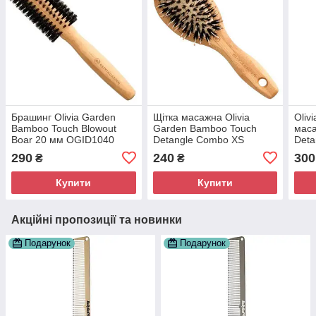
Брашинг Olivia Garden
Щітка масажна Olivia
Oliv
Bamboo Touch Blowout
Garden Bamboo Touch
мас
Boar 20 мм OGID1040
Detangle Combo ХЅ
Deta
комбінована щетина
OGI
290
240
300
₴
₴
OGID1682
Купити
Купити
Акційні пропозиції та новинки
Подарунок
Подарунок