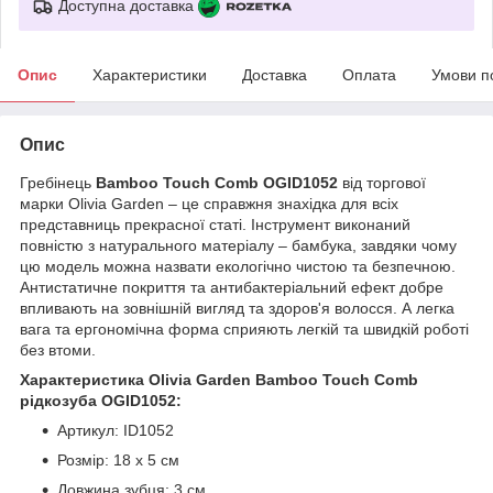
Доступна доставка
Опис
Характеристики
Доставка
Оплата
Умови п
Опис
Гребінець
Bamboo Touch Comb OGID1052
від торгової
марки Olivia Garden – це справжня знахідка для всіх
представниць прекрасної статі. Інструмент виконаний
повністю з натурального матеріалу – бамбука, завдяки чому
цю модель можна назвати екологічно чистою та безпечною.
Антистатичне покриття та антибактеріальний ефект добре
впливають на зовнішній вигляд та здоров'я волосся. А легка
вага та ергономічна форма сприяють легкій та швидкій роботі
без втоми.
Характеристика Olivia Garden Bamboo Touch Comb
рідкозуба OGID1052:
Артикул: ID1052
Розмір: 18 х 5 см
Довжина зубця: 3 см