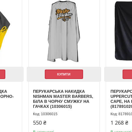
КУПИТИ
ДКА
ПЕРУКАРСЬКА НАКИДКА
ПЕРУКАР
ЧОРНО-
NISHMAN MASTER BARBERS,
UPPERCUT
БІЛА В ЧОРНУ СМУЖКУ НА
CAPE, НА
ГАЧКАХ (10306015)
(81789102
10306015
817891
550 ₴
1 268 ₴