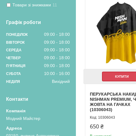
Товари зі знижками
11
Графік роботи
09:00
18:00
ПОНЕДІЛОК
09:00
18:00
ВІВТОРОК
09:00
18:00
СЕРЕДА
09:00
18:00
ЧЕТВЕР
09:00
18:00
ПʼЯТНИЦЯ
10:00
16:00
СУБОТА
КУПИТИ
Вихідний
НЕДІЛЯ
ПЕРУКАРСЬКА НАКИ
Контакти
NISHMAN PREMIUM, 
ЖОВТА НА ГАЧКАХ
(10306043)
10306043
Модний Майстер
650 ₴
03150, вулиця Антоновича