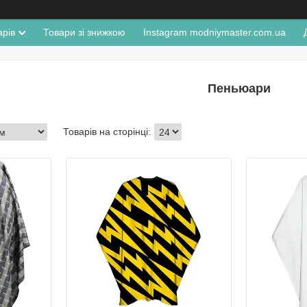
арів
Товари зі знижкою
Instagram modniymaster.com.ua
Пеньюари