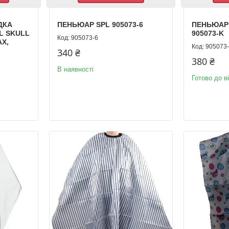
ДКА
ПЕНЬЮАР SPL 905073-6
ПЕНЬЮАР
L SKULL
905073-K
905073-6
АХ,
905073
340 ₴
380 ₴
В наявності
Готово до в