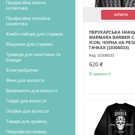
Професійна жіноча
косметика
КУПИТИ
Професійна чоловіча
косметика
ПЕРУКАРСЬКА НАКИ
Комбо-набори для стрижки
MARMARA BARBER C
ICON, ЧОРНА НА РЕЗ
Машинки для стрижки
ГАЧКАХ (10306033)
Тримери для окантовки та
10306033
бороди
620 ₴
Електробритви
В наявності
Фени для волосся
Випрямлячі для волосся
Гофре для волосся
Плойки для волосся
Товари для грумінгу
Перукарські ножиці