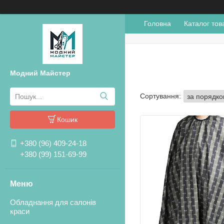
Головна
Каталог тов
Модний Майстер
Кошик
+380 (96) 409-24-18
+380 (99) 151-69-99
Обладнання для салонів
краси