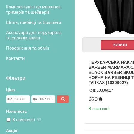
Комплектуючі до машинок,
тримерів та шейверів
Щітки, гребінці та брашінги
Аксесуари для перукарень
та салонів краси
КУПИТИ
Повернення та обмін
Контакти
ПЕРУКАРСЬКА НАКИ
BARBER MARMARA C
BLACK BARBER SKUL
ЧОРНА НА РЕЗИНЦІ 
Фільтри
ГАЧКАХ (10306027)
Ціна
10306027
620 ₴
В наявності
Наявність
В наявності
93
Акція