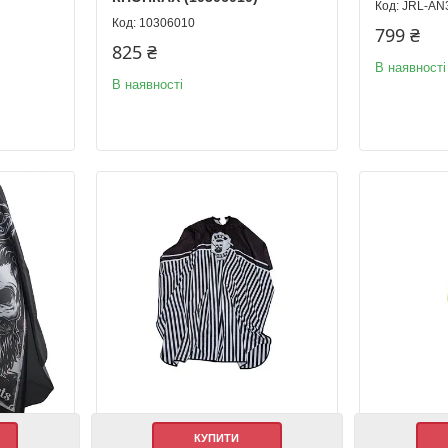
JRL-AN
10306010
799 ₴
825 ₴
В наявності
В наявності
КУПИТИ