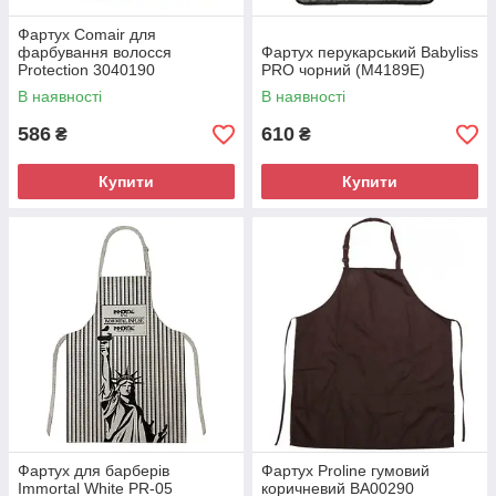
Фартух Comair для
фарбування волосся
Фартух перукарський Babyliss
Protection 3040190
PRO чорний (М4189Е)
В наявності
В наявності
586
610
₴
₴
Купити
Купити
Фартух для барберів
Фартух Proline гумовий
Immortal White PR-05
коричневий BA00290