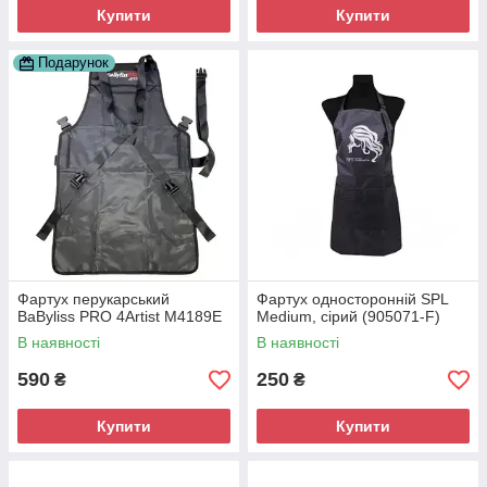
Купити
Купити
Подарунок
Фартух перукарський
Фартух односторонній SPL
BaByliss PRO 4Artist M4189E
Mеdium, сірий (905071-F)
В наявності
В наявності
590
250
₴
₴
Купити
Купити