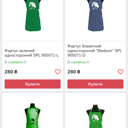
Фартух блакитний
Фартух зелений
односторонній "Mеdium" SPL
односторонній SPL 905071-L
905071-D
В наявності
В наявності
280
280
₴
₴
Купити
Купити