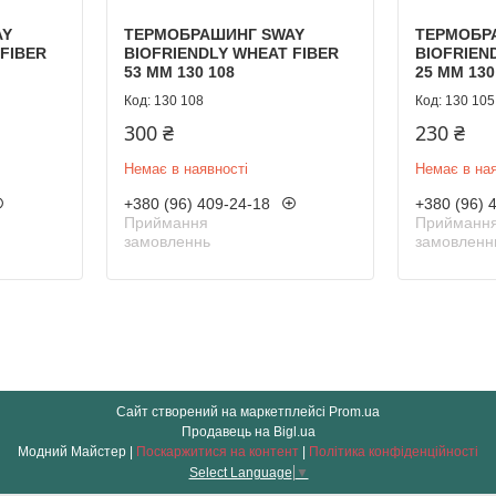
AY
ТЕРМОБРАШИНГ SWAY
ТЕРМОБР
FIBER
BIOFRIENDLY WHEAT FIBER
BIOFRIEN
53 ММ 130 108
25 ММ 130
130 108
130 105
300 ₴
230 ₴
Немає в наявності
Немає в ная
+380 (96) 409-24-18
+380 (96) 
Приймання
Прийманн
замовленнь
замовленн
Сайт створений на маркетплейсі
Prom.ua
Продавець на Bigl.ua
Модний Майстер |
Поскаржитися на контент
|
Політика конфіденційності
Select Language
▼