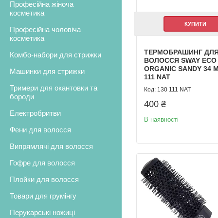
Професійна жіноча
косметика
КУПИТИ
Професійна чоловіча
косметика
ТЕРМОБРАШИНГ ДЛ
Комбо-набори для стрижки
ВОЛОССЯ SWAY ECO
ORGANIC SANDY 34 М
Машинки для стрижки
111 NAT
Тримери для окантовки та
130 111 NAT
бороди
400 ₴
Електробритви
В наявності
Фени для волосся
Випрямлячі для волосся
Гофре для волосся
Плойки для волосся
Товари для грумінгу
Перукарські ножиці