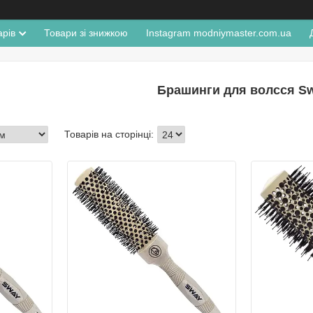
арів
Товари зі знижкою
Instagram modniymaster.com.ua
Брашинги для волсся S