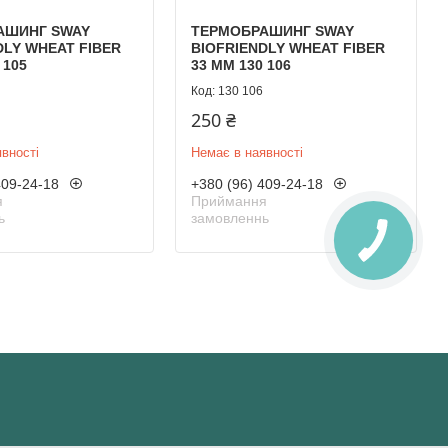
АШИНГ SWAY
ТЕРМОБРАШИНГ SWAY
DLY WHEAT FIBER
BIOFRIENDLY WHEAT FIBER
 105
33 ММ 130 106
130 106
250 ₴
вності
Немає в наявності
409-24-18
+380 (96) 409-24-18
я
Приймання
ь
замовленнь