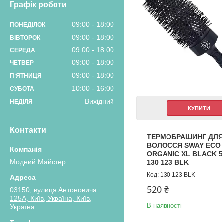
Графік роботи
09:00
18:00
ПОНЕДІЛОК
09:00
18:00
ВІВТОРОК
09:00
18:00
СЕРЕДА
09:00
18:00
ЧЕТВЕР
09:00
18:00
ПʼЯТНИЦЯ
10:00
16:00
СУБОТА
Вихідний
НЕДІЛЯ
КУПИТИ
Контакти
ТЕРМОБРАШИНГ ДЛ
ВОЛОССЯ SWAY ECO
ORGANIC XL BLACK 
Модний Майстер
130 123 BLK
130 123 BLK
520 ₴
03150, вулиця Антоновича
125А, Київ, Україна, Київ,
В наявності
Україна