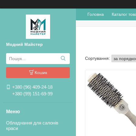
Головна
Каталог тов
Модний Майстер
Кошик
+380 (96) 409-24-18
+380 (99) 151-69-99
Обладнання для салонів
краси