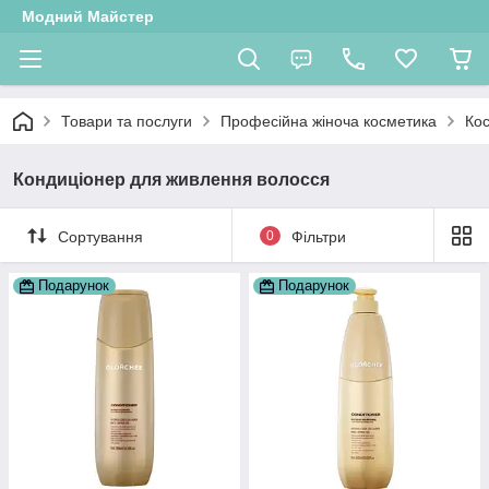
Модний Майстер
Товари та послуги
Професійна жіноча косметика
Кос
Кондиціонер для живлення волосся
Сортування
0
Фільтри
Подарунок
Подарунок