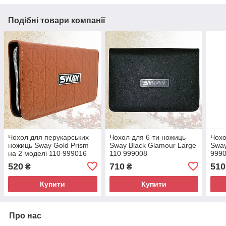
Подібні товари компанії
Чохол для перукарських
Чохол для 6-ти ножиць
Чохо
ножиць Sway Gold Prism
Sway Black Glamour Large
Sway
на 2 моделі 110 999016
110 999008
999
520
710
510
₴
₴
Купити
Купити
Про нас