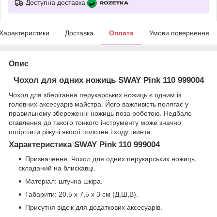
Доступна доставка
Характеристики
Доставка
Оплата
Умови повернення
Опис
Чохол для одних ножиць SWAY Pink 110 999004
Чохол для зберігання перукарських ножиць є одним із
головних аксесуарів майстра. Його важливість полягає у
правильному збереженні ножиць поза роботою. Недбале
ставлення до такого тонкого інструменту може значно
погіршити ріжучі якості полотен і ходу гвинта.
Характеристика SWAY Pink 110 999004
Призначення: Чохол для одних перукарських ножиць,
складаний на блискавці.
Матеріал: штучна шкіра.
Габарити: 20,5 х 7,5 х 3 см (Д,Ш,В).
Присутня відсік для додаткових аксесуарів.