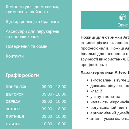
Комплектуючі до машинок,
тримерів та шейверів
Щітки, гребінці та брашінги
Опис
Аксесуари для перукарень
та салонів краси
Ножиці для стрижки Art
стрижки різних складност
Повернення та обмін
професіоналів. Ножиці
Ar
Ідеальні для створення 
Контакти
зручності використання. 
професіоналів.
Характеристики Artero B
Графік роботи
виготовлені з вуглец
довжина ріжучого по
09:00
18:00
ПОНЕДІЛОК
клас 3
09:00
18:00
ВІВТОРОК
увігнуті полотна
09:00
18:00
наявність мікронасі
СЕРЕДА
регульований гвинт
09:00
18:00
ЧЕТВЕР
ергономічний дизай
09:00
18:00
ПʼЯТНИЦЯ
знімні гумові колечк
10:00
16:00
СУБОТА