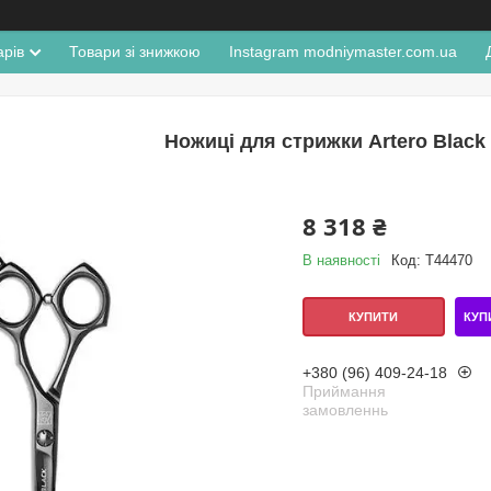
арів
Товари зі знижкою
Instagram modniymaster.com.ua
Ножиці для стрижки Artero Black 
8 318 ₴
В наявності
Код:
Т44470
КУП
КУПИТИ
+380 (96) 409-24-18
Приймання
замовленнь