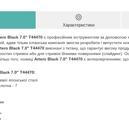
Характеристики
ero Black 7.0" Т44470
є професійним інструментом за допомогою я
ей, адже тільки іспанська компанія змогла розробити і випустити но
tero Black 7.0" Т44470
виконані з титану, що гарантує високу проду
простих стрижок або для стрижок бічними поверхнями (слайдинг). 
Більш того, ножиці
Artero Black 7.0" Т44470
є антиалергенними, що 
lack 7.0" Т44470:
евої японської сталі
лотна - 7
чки
н
а