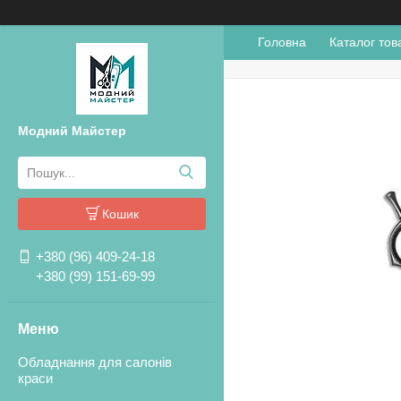
Головна
Каталог тов
Модний Майстер
Кошик
+380 (96) 409-24-18
+380 (99) 151-69-99
Обладнання для салонів
краси