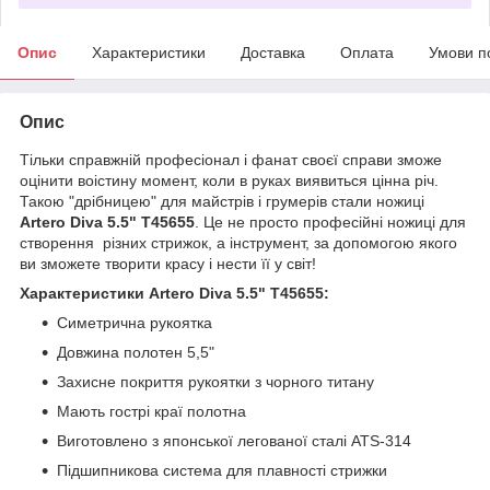
Опис
Характеристики
Доставка
Оплата
Умови п
Опис
Тільки справжній професіонал і фанат своєї справи зможе
оцінити воістину момент, коли в руках виявиться цінна річ.
Такою "дрібницею" для майстрів і грумерів стали ножиці
Artero Diva 5.5" Т45655
. Це не просто професійні ножиці для
створення різних стрижок, а інструмент, за допомогою якого
ви зможете творити красу і нести її у світ!
Характеристики Artero Diva 5.5" Т45655:
Симетрична рукоятка
Довжина полотен 5,5"
Захисне покриття рукоятки з чорного титану
Мають гострі краї полотна
Виготовлено з японської легованої сталі ATS-314
Підшипникова система для плавності стрижки