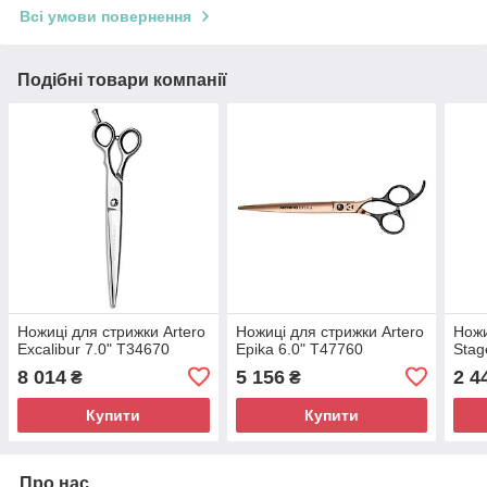
Всі умови повернення
Подібні товари компанії
Ножиці для стрижки Artero
Ножиці для стрижки Artero
Ножи
Excalibur 7.0" T34670
Epika 6.0" T47760
Stag
8 014
5 156
2 4
₴
₴
Купити
Купити
Про нас