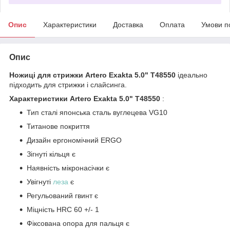
Опис
Характеристики
Доставка
Оплата
Умови п
Опис
Ножиці для стрижки Artero Exakta 5.0" T48550
ідеально
підходить для стрижки і слайсинга.
Характеристики Artero Exakta 5.0" T48550
:
Тип сталі японська сталь вуглецева VG10
Титанове покриття
Дизайн ергономічний ERGO
Зігнуті кільця є
Наявність мікронасічки є
Увігнуті
леза
є
Регульований гвинт є
Міцність HRC 60 +/- 1
Фіксована опора для пальця є