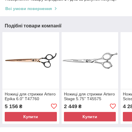
Всі умови повернення
Подібні товари компанії
Ножиці для стрижки Artero
Ножиці для стрижки Artero
Ножи
Epika 6.0" T47760
Stage 5.75" T45575
Scis
5 156
2 449
4 2
₴
₴
Купити
Купити