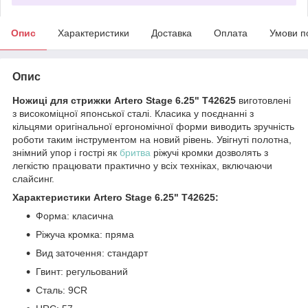
Опис
Характеристики
Доставка
Оплата
Умови п
Опис
Ножиці для стрижки Artero Stage 6.25" T42625
виготовлені
з високоміцної японської сталі. Класика у поєднанні з
кільцями оригінальної ергономічної форми виводить зручність
роботи таким інструментом на новий рівень. Увігнуті полотна,
знімний упор і гострі як
бритва
ріжучі кромки дозволять з
легкістю працювати практично у всіх техніках, включаючи
слайсинг.
Характеристики Artero Stage 6.25" T42625:
Форма: класична
Ріжуча кромка: пряма
Вид заточення: стандарт
Гвинт: регульований
Сталь: 9CR