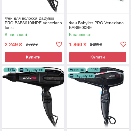
Фен для волосся BaByliss
PRO BAB6610INRE Veneziano
Фен Babyliss PRO Veneziano
Ionic
BAB6600RE
В наявності
В наявності
2 249
1 860
₴
₴
2 780 ₴
2 280 ₴
Купити
Купити
–17%
Подарунок
Новинка
–11%
Подарунок