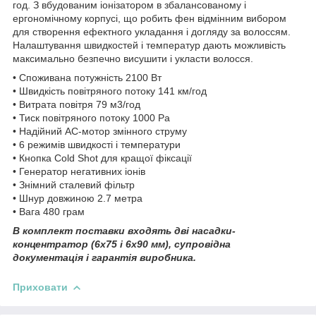
год. З вбудованим іонізатором в збалансованому і
ергономічному корпусі, що робить фен відмінним вибором
для створення ефектного укладання і догляду за волоссям.
Налаштування швидкостей і температур дають можливість
максимально безпечно висушити і укласти волосся.
• Споживана потужність 2100 Вт
• Швидкість повітряного потоку 141 км/год
• Витрата повітря 79 м3/год
• Тиск повітряного потоку 1000 Pa
• Надійний AC-мотор змінного струму
• 6 режимів швидкості і температури
• Кнопка Cold Shot для кращої фіксації
• Генератор негативних іонів
• Знімний сталевий фільтр
• Шнур довжиною 2.7 метра
• Вага 480 грам
В комплект поставки входять дві насадки-
концентратор (6x75 і 6x90 мм), супровідна
документація і гарантія виробника.
Приховати