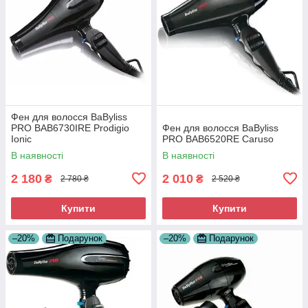
Фен для волосся BaByliss
PRO BAB6730IRE Prodigio
Фен для волосся BaByliss
Ionic
PRO BAB6520RE Caruso
В наявності
В наявності
2 180
2 010
₴
₴
2 780 ₴
2 520 ₴
Купити
Купити
–20%
Подарунок
–20%
Подарунок