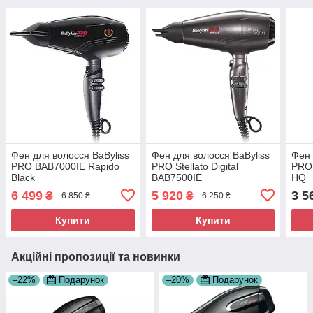
Фен для волосся BaByliss
Фен для волосся BaByliss
Фен 
PRO BAB7000IE Rapido
PRO Stellato Digital
PRO 
Black
BAB7500IE
HQ
6 499
5 920
3 5
₴
₴
6 850 ₴
6 250 ₴
Купити
Купити
Акційні пропозиції та новинки
–22%
Подарунок
–20%
Подарунок