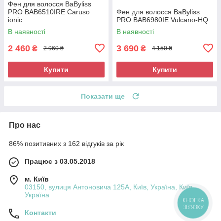
Фен для волосся BaByliss
PRO BAB6510IRE Caruso
Фен для волосся BaByliss
ionic
PRO BAB6980IE Vulcano-HQ
В наявності
В наявності
2 460
3 690
₴
₴
2 960 ₴
4 150 ₴
Купити
Купити
Показати ще
Про нас
86% позитивних з 162 відгуків за рік
Працює з 03.05.2018
м. Київ
03150, вулиця Антоновича 125А, Київ, Україна, Київ,
Україна
КНОПКА
ЗВ'ЯЗКУ
Контакти