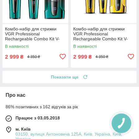
Комбо-набір для стрижки
Комбо-набір для стрижки
VGR Professional
VGR Professional
Rechargeable Combo Kit V-
Rechargeable Combo Kit V-
694
694 Gold
В наявності
В наявності
2 999
2 999
₴
₴
4 350 ₴
4 350 ₴
Показати ще
Про нас
86% позитивних з 162 відгуків за рік
Працює з 03.05.2018
м. Київ
03150, вулиця Антоновича 125А, Київ, Україна, Київ,
Україна