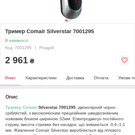
Тример Comair Silverstar 7001295
В наявності
Код: 7001295
Роздріб
2 961
₴
Опис
Характеристики
Доставка
Оплата
Умови п
Опис
Тример Comair
Silverstar 7001295
, двоколірний чорно-
сріблястий, з високоякісним прецизійним швидкознімним
ножовим блоком шириною 32мм. Електродвигун постійного
струму, висота стрижки без насадок, що знімаються: 0,4–1,1
мм. Живлення Comair Silverstar виробляється від літієвого