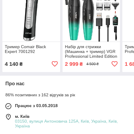
Тример Comair Black
Набір для стрижки
Трим
Expert 7001292
(Машинка + тример) VGR
Prof
Professional Limited Edition
Turbo V-640-S2 Green
4 140
2 999
1 6
₴
₴
4 500 ₴
Про нас
86% позитивних з 162 відгуків за рік
Працює з 03.05.2018
м. Київ
03150, вулиця Антоновича 125А, Київ, Україна, Київ,
Україна