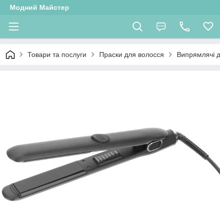
Модний Майстер
Товари та послуги
Праски для волосся
Випрямлячі 