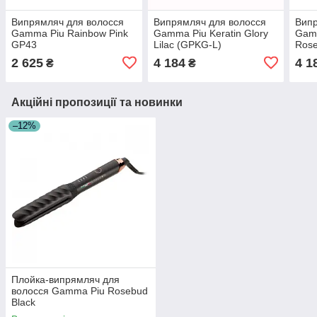
Випрямляч для волосся
Випрямляч для волосся
Випр
Gamma Piu Rainbow Pink
Gamma Piu Keratin Glory
Gamm
GP43
Lilac (GPKG-L)
Rose
2 625
4 184
4 1
₴
₴
Акційні пропозиції та новинки
–12%
Плойка-випрямляч для
волосся Gamma Piu Rosebud
Black