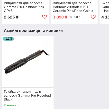
Випрямляч для волосся
Випрямляч для волосся
Випр
Gamma Piu Rainbow Pink
Hairtools Airstrait HT01
Gamm
GP43
Ceramic Pink/Rose Gold з
Lila
кейсом
2 625
3 890
4 1
₴
₴
5 000 ₴
Акційні пропозиції та новинки
–12%
Плойка-випрямляч для
волосся Gamma Piu Rosebud
Black
В наявності