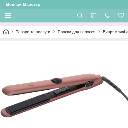
Модний Майстер
Товари та послуги
Праски для волосся
Випрямлячі 