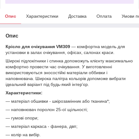
Опис
Характеристики
Доставка
Оплата
Умови п
Опис
Крісло для очікування VM309
― комфортна модель для
установки в залах очікування, офісах, салонах краси.
Широкі підлокітники і спинка допоможуть клієнту максимально
комфортно провести час очікування. У виготовленні
використовуються зносостійкі матеріали оббивки і
наповнювача. Широка палітра кольорів допоможе вибрати
ідеальний варіант під будь-який інтер'єр.
Характеристики:
― матеріал обшивки - шкірозамінник або тканина*;
― наповнювач поролон 25-ої щільності;
― гумові опори;
― матеріал каркаса - фанера, двп;
― колір на вибір.