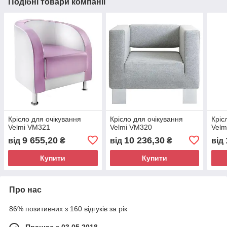
Подібні товари компанії
Крісло для очікування
Крісло для очікування
Кріс
Velmi VM321
Velmi VM320
Velm
9 655,20
10 236,30
від
₴
від
₴
від
Купити
Купити
Про нас
86% позитивних з 160 відгуків за рік
Працює з 03.05.2018