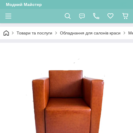
Модний Майстер
Товари та послуги
Обладнання для салонів краси
Ме