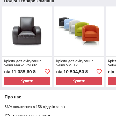
Подібні товари компанії
Крісло для очікування
Крісло для очікування
Кріс
Velmi Marko VM302
Velmi VM312
Velm
11 085,60
10 504,50
від
₴
від
₴
від
Купити
Купити
Про нас
86% позитивних з 158 відгуків за рік
Працює з 03.05.2018