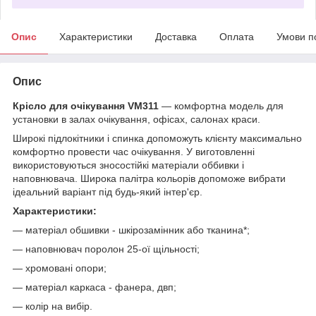
Опис
Характеристики
Доставка
Оплата
Умови п
Опис
Крісло для очікування VM311
― комфортна модель для
установки в залах очікування, офісах, салонах краси.
Широкі підлокітники і спинка допоможуть клієнту максимально
комфортно провести час очікування. У виготовленні
використовуються зносостійкі матеріали оббивки і
наповнювача. Широка палітра кольорів допоможе вибрати
ідеальний варіант під будь-який інтер'єр.
Характеристики:
― матеріал обшивки - шкірозамінник або тканина*;
― наповнювач поролон 25-ої щільності;
― хромовані опори;
― матеріал каркаса - фанера, двп;
― колір на вибір.