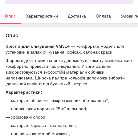
Опис
Характеристики
Доставка
Оплата
Умови п
Опис
Крісло для очікування VM314
― комфортна модель для
установки в залах очікування, офісах, салонах краси.
Широкі підлокітники і спинка допоможуть клієнту максимально
комфортно провести час очікування. У виготовленні
використовуються зносостійкі матеріали оббивки і
наповнювача. Широка палітра кольорів допоможе вибрати
ідеальний варіант під будь-який інтер'єр.
Характеристики:
― матеріал обшивки - шкірозамінник або тканина*;
― наповнювач поролон 25-ої щільності;
― хромовані опори;
― матеріал каркаса - фанера, двп;
― прошивка каретной стяжкою;