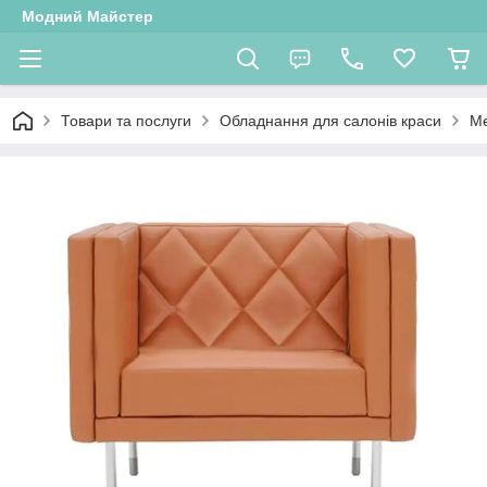
Модний Майстер
Товари та послуги
Обладнання для салонів краси
Ме