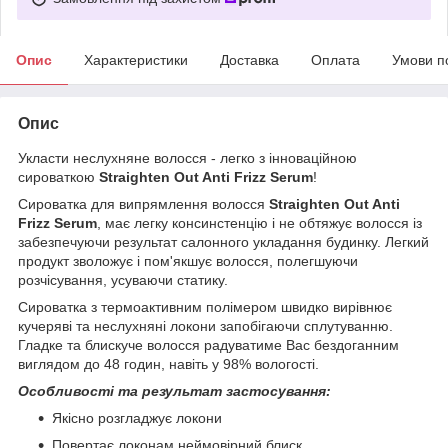
Опис
Характеристики
Доставка
Оплата
Умови п
Опис
Укласти неслухняне волосся - легко з інноваційною
сироваткою
Straighten Out Anti Frizz Serum
!
Сироватка для випрямлення волосся
Straighten Out Anti
Frizz Serum
, має легку консинстенцію і не обтяжує волосся із
забезпечуючи результат салонного укладання будинку. Легкий
продукт зволожує і пом'якшує волосся, полегшуючи
розчісування, усуваючи статику.
Сироватка з термоактивним полімером швидко вирівнює
кучеряві та неслухняні локони запобігаючи сплутуванню.
Гладке та блискуче волосся радуватиме Вас бездоганним
виглядом до 48 годин, навіть у 98% вологості.
Особливості та результат застосування:
Якісно розгладжує локони
Повертає локонам неймовірний блиск