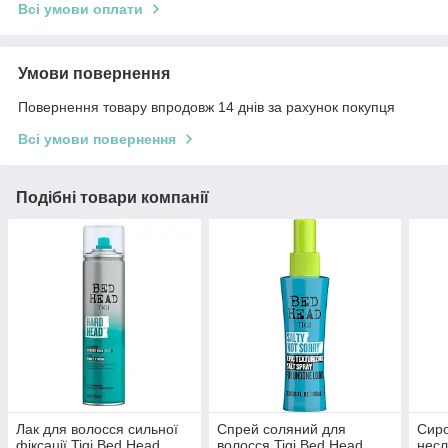
Всі умови оплати
Умови повернення
Повернення товару впродовж 14 днів за рахунок покупця
Всі умови повернення
Подібні товари компанії
Лак для волосся сильної
Спрей соляний для
Сиро
фіксації Tigi Bed Head
волосся Tigi Bed Head
несл