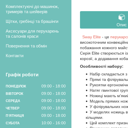
Комплектуючі до машинок,
тримерів та шейверів
Щітки, гребінці та брашінги
Опис
Аксесуари для перукарень
та салонів краси
Sway Elite
- це
перукарсь
високоточним конвекційн
Повернення та обмін
побажання кожного майстр
Серія Elite створюється і
Контакти
корозії, а додавання коба
Особливості набору:
Набір складається з
Графік роботи
Прямі та філіруваль
Рукоятки ергономічн
09:00
18:00
ПОНЕДІЛОК
Натяг гвинтової гру
09:00
18:00
ВІВТОРОК
Ножиці мають м'який
09:00
18:00
Модель прямих ножиц
СЕРЕДА
У філірувальних нож
09:00
18:00
ЧЕТВЕР
У моделях ножиць в
09:00
18:00
ПʼЯТНИЦЯ
кільцями.
10:00
16:00
Цей комплект призн
СУБОТА