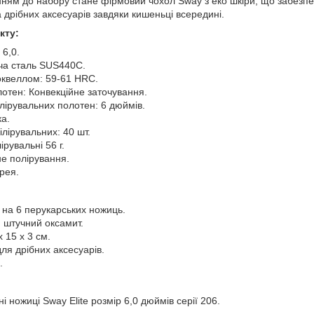
ям до набору стане фірмовий чохол Sway з еко шкіри, що забезпечу
 дрібних аксесуарів завдяки кишеньці всередині.
кту:
 6,0.
ча сталь SUS440С.
Роквеллом: 59-61 HRC.
отен: Конвекційне заточування.
лірувальних полотен: 6 дюймів.
ка.
філірувальних: 40 шт.
лірувальні 56 г.
не полірування.
рея.
 на 6 перукарських ножиць.
, штучний оксамит.
х 15 х 3 см.
для дрібних аксесуарів.
.
і ножиці Sway Elite розмір 6,0 дюймів серії 206.