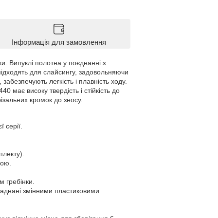
Інформація для замовлення
. Випуклі полотна у поєднанні з
підходять для слайсингу, задовольняючи
абезпечують легкість і плавність ходу.
0 має високу твердість і стійкість до
різальних кромок до зносу.
 серії.
плекту).
кою.
м гребінки.
ладнані змінними пластиковими