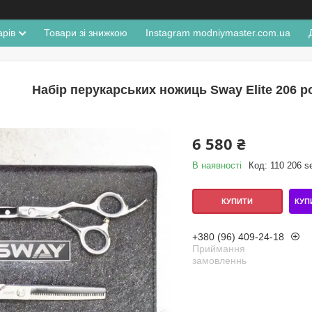
арів
Товари зі знижкою
Instagram modniymaster.com.ua
Набір перукарських ножиць Sway Elite 206 роз
6 580 ₴
В наявності
Код:
110 206 se
КУП
КУПИТИ
+380 (96) 409-24-18
Приймання
замовленнь