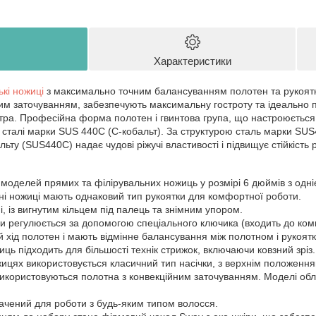
Характеристики
кі ножиці
з максимально точним балансуванням полотен та рукоятки
им заточуванням, забезпечують максимальну гостроту та ідеально 
а. Професійна форма полотен і гвинтова група, що настроюється, з
з сталі марки SUS 440C (С-кобальт). За структурою сталь марки SUS44
льту (SUS440С) надає чудові ріжучі властивості і підвищує стійкість 
 моделей прямих та філірувальних ножиць у розмірі 6 дюймів з однієї
ні ножиці мають однаковий тип рукоятки для комфортної роботи.
і, із вигнутим кільцем під палець та знімним упором.
пи регулюється за допомогою спеціального ключика (входить до ком
 хід полотен і мають відмінне балансування між полотном і рукоят
ь підходить для більшості технік стрижок, включаючи ковзний зріз.
ицях використовується класичний тип насічки, з верхнім положення
икористовуються полотна з конвекційним заточуванням. Моделі об
ачений для роботи з будь-яким типом волосся.