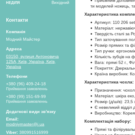
Приємним доповненн
Вихідний
НЕДІЛЯ
ти моделей ножиць, та
Характеристика компле
Контакти
Артикул: 110 206 set
Матеріал: нержавію
Твердість сталі за 
Модний Майстер
Тип заточування пол
Розмір прямих та фі
Тип ручки: ергономі
03150, вулиця Антоновича
Кількість зубців на 
125А, Київ, Україна, Київ,
Вага: прямі 52 г., Фі
Україна
Покриття: Дзеркаль
Країна виробник: Ко
Характеристика чохла:
+380 (96) 409-24-18
Приймання замовленнь
Призначення: чохол
Матеріал: шкіра еко
+380 (99) 151-69-99
Розмір (д/ш/в): 23,5 
Приймання замовленнь
Є невеликий відділ 
Виробництво: Корея
Комплектація набору:
modniymaster@i.ua
Прямі та філірувальн
380991516999