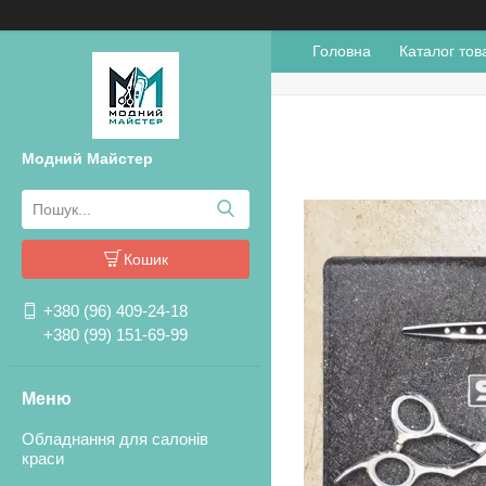
Головна
Каталог тов
Модний Майстер
Кошик
+380 (96) 409-24-18
+380 (99) 151-69-99
Обладнання для салонів
краси