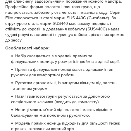
для слайсингу, задовольняючи побажання кожного майстра.
Професійна форма полотен і гвинтова група, що
настроюється, забезпечують легкість і плавність ходу. Серія
Elite створюється із сталі марки SUS 440C (С-кобальт). За
структурою сталь марки SUS440 має високу твердість і
стійкість до корозії, а додавання кобальту (SUS440С) надає
чудові ріжучі властивості і підвищує стійкість різальних кромок
до зносу.
Особливості набору:
Набір складається з моделей прямих та
філірувальних ножиць у розмірі 5.5 дюймів з однієї серії.
Прямі та філірувальні ножиці мають однаковий тип
рукоятки для комфортної роботи.
Рукоятки ергономічні, із вигнутим кільцем під палець
та знімним упором.
Натяг гвинтової групи регулюється за допомогою
спеціального ключика (входить до комплекту).
Ножиці мають м'який хід полотен і мають відмінне
балансування між полотном і рукояткою.
Модель прямих ножиць підходить для більшості технік
стрижок, включаючи ковзний зріз.