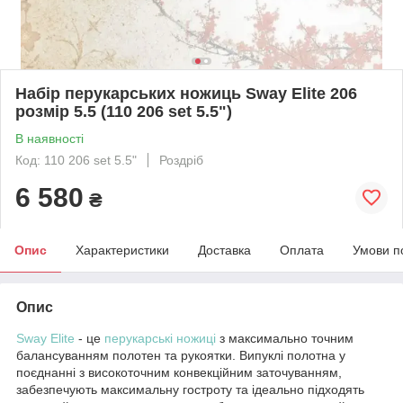
Набір перукарських ножиць Sway Elite 206
розмір 5.5 (110 206 set 5.5")
В наявності
Код: 110 206 set 5.5"
Роздріб
6 580
₴
Опис
Характеристики
Доставка
Оплата
Умови п
Опис
Sway Elite
- це
перукарські ножиці
з максимально точним
балансуванням полотен та рукоятки. Випуклі полотна у
поєднанні з високоточним конвекційним заточуванням,
забезпечують максимальну гостроту та ідеально підходять