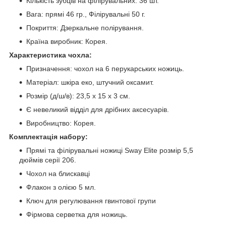
Кількість зубців на філірувальних: 36 шт.
Вага: прямі 46 гр., Філірувальні 50 г.
Покриття: Дзеркальне полірування.
Країна виробник: Корея.
Характеристика чохла:
Призначення: чохол на 6 перукарських ножиць.
Матеріал: шкіра еко, штучний оксамит.
Розмір (д/ш/в): 23,5 х 15 х 3 см.
Є невеликий відділ для дрібних аксесуарів.
Виробництво: Корея.
Комплектація набору:
Прямі та філірувальні ножиці Sway Elite розмір 5,5
дюймів серії 206.
Чохол на блискавці
Флакон з олією 5 мл.
Ключ для регулювання гвинтової групи
Фірмова серветка для ножиць.