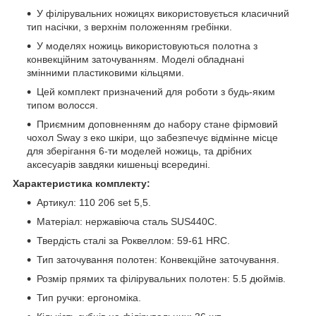
У філірувальних ножицях використовується класичний
тип насічки, з верхнім положенням гребінки.
У моделях ножиць використовуються полотна з
конвекційним заточуванням. Моделі обладнані
змінними пластиковими кільцями.
Цей комплект призначений для роботи з будь-яким
типом волосся.
Приємним доповненням до набору стане фірмовий
чохол Sway з еко шкіри, що забезпечує відмінне місце
для зберігання 6-ти моделей ножиць, та дрібних
аксесуарів завдяки кишеньці всередині.
Характеристика комплекту:
Артикул: 110 206 set 5,5.
Матеріал: нержавіюча сталь SUS440С.
Твердість сталі за Роквеллом: 59-61 HRC.
Тип заточування полотен: Конвекційне заточування.
Розмір прямих та філірувальних полотен: 5.5 дюймів.
Тип ручки: ергономіка.