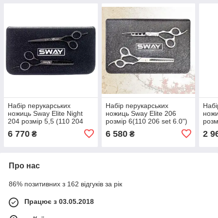
Набір перукарських
Набір перукарських
Набі
ножиць Sway Elite Night
ножиць Sway Elite 206
ножи
204 розмір 5,5 (110 204
розмір 6(110 206 set 6.0")
розм
set 5,5")
5,5")
6 770
6 580
2 9
₴
₴
Про нас
86% позитивних з 162 відгуків за рік
Працює з 03.05.2018