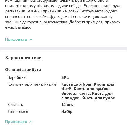
Компактний і багатофункціональний, цей набір стане в
пригоді кожному візажисту під час виїздів. Ворс пензликів дуже
делікатний, м'який і приємний на дотик. Інструменти чудово
справляються зі своїми функціями і легко очищаються від
залишків декоративної косметики. Добре витримують тривалу
експлуатацію.
Приховати
Характеристики
Основні атрибути
Виробник
SPL
Комплектація пензликами
Кисть для брів, Кисть для
тіней, Кисть для рум'ян,
Віялова кисть, Кисть для
підводки, Кисть для пудри
Кількість
12 шт.
Тип пензля
Набір
Приховати