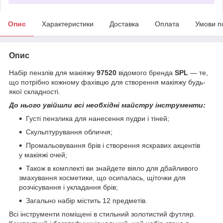
Опис
Характеристики
Доставка
Оплата
Умови п
Опис
Набір пензлів для макіяжу
97520
відомого бренда
SPL
— те,
що потрібно кожному фахівцю для створення макіяжу будь-
якої складності.
До нього увійшли всі необхідні майстру інструменти:
Густі пензлика для нанесення пудри і тіней;
Скульптурування обличчя;
Промальовування брів і створення яскравих акцентів
у макіяжі очей;
Також в комплекті ви знайдете віяло для дбайливого
змахування косметики, що осипалась, щіточки для
розчісування і укладання брів;
Загально набір містить 12 предметів.
Всі інструменти поміщені в стильний золотистий футляр.