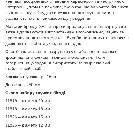
навпаки, асоціюються з твердим характером та нестримною
натурою. Цілком не важливо, якою гранню ви хочете блиснути
сьогодні - гнучкі бігуді з липучкою допоможуть втілити в
реальність навіть найхимернішу укладання.
Майстри бренду SPL створили пристосування, які варті уваги,
адже відрізняються використанням високоякісних, міцних та
приємних на дотик матеріалів. Вироби не травмують волосся і
дозволяють зробити укладання щадної.
Спосіб застосування: накрутити сухе або вологе волосся,
трохи підігріти феном і залишити охолонути. Після
завершення укладання використовуйте закріплюючий
стайлінговий засіб.
Кількість в упаковці - 16 шт
Довжина - 250 мм
Склад набору гнучких бігуді:
11819 – діаметр 20 мм
11818 – діаметр 18 мм
11826 – діаметр 15 мм
11825 – діаметр 12 мм