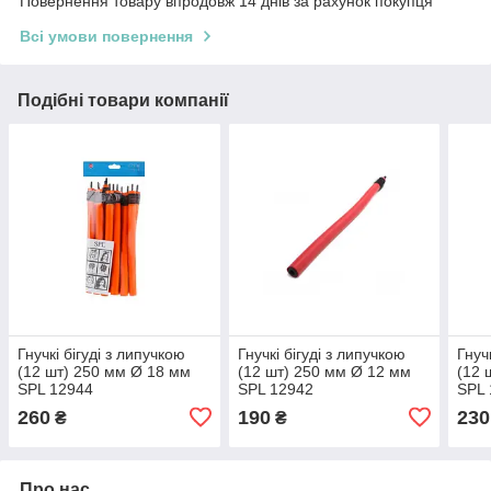
Повернення товару впродовж 14 днів за рахунок покупця
Всі умови повернення
Подібні товари компанії
Гнучкі бігуді з липучкою
Гнучкі бігуді з липучкою
Гнуч
(12 шт) 250 мм Ø 18 мм
(12 шт) 250 мм Ø 12 мм
(12 
SPL 12944
SPL 12942
SPL 
260
190
230
₴
₴
Про нас