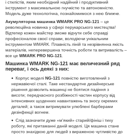
і стилістів, яким необхідний надійний і продуктивний
інструмент з максимальною гнучкістю та автономністю.
Модель дуже технологічна, познайомимося з нею ближче.
Акумуляторна машинка WMARK PRO NG-121
– це
революційна новинка у сфері перукарського мистецтва!
Відтепер кожен майстер зможе відчути себе справді
професіоналом своєї справи, володіючи унікальним
інструментом WMARK. Плавність ліній та незрівнянна якість
матеріалів, неперевершена точність роботи та витривалість –
все це
WMARK PRO NG-121
.
Машинка WMARK NG-121 має величезний ряд
переваг, і ось деякі з них:
Корпус моделі
NG-121
повністю виготовлений з
нержавіючої сталі. Таке нестандартне дизайнерське
рішення дозволить машинці не боятися падіння з
висоти; передчасного розбіжності частин корпусу від
інтенсивних щоденних навантажень та зносу окремих
деталей; а також витримувати улюблені барберами
дезінфекції вогнем.
Слід зазначити дуже «м'який» старий/фініш і тиху
роботу, які притаманні даній моделі. Ця машина стане
просто знахідкою для людей з вираженою чутливістю до