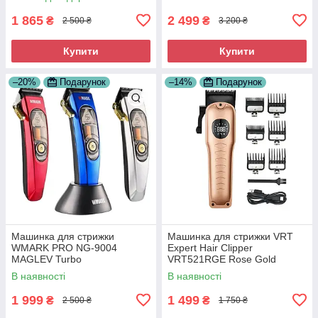
1 865
2 499
₴
₴
2 500 ₴
3 200 ₴
Купити
Купити
–20%
Подарунок
–14%
Подарунок
Машинка для стрижки
Машинка для стрижки VRT
WMARK PRO NG-9004
Expert Hair Clipper
MAGLEV Turbo
VRT521RGE Rose Gold
В наявності
В наявності
1 999
1 499
₴
₴
2 500 ₴
1 750 ₴