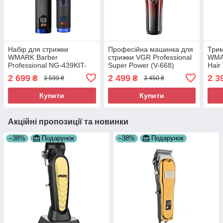
Набір для стрижки
Професійна машинка для
Трим
WMARK Barber
стрижки VGR Professional
WMA
Professional NG-439KIT-
Super Power (V-668)
Hair
Blue
2 699
2 499
2 3
₴
₴
3 599 ₴
3 450 ₴
Купити
Купити
Акційні пропозиції та новинки
–38%
Подарунок
–38%
Подарунок