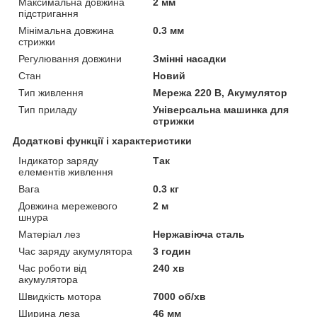
Максимальна довжина
2 мм
підстригання
Мінімальна довжина
0.3 мм
стрижки
Регулювання довжини
Змінні насадки
Стан
Новий
Тип живлення
Мережа 220 В, Акумулятор
Тип приладу
Універсальна машинка для
стрижки
Додаткові функції і характеристики
Індикатор заряду
Так
елементів живлення
Вага
0.3 кг
Довжина мережевого
2 м
шнура
Матеріал лез
Нержавіюча сталь
Час заряду акумулятора
3 годин
Час роботи від
240 хв
акумулятора
Швидкість мотора
7000 об/хв
Ширина леза
46 мм