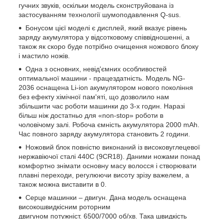
гучних звуків, оскільки модель сконструйована із
застосуванням технології шумоподавлення Q-sus.
Бонусом цієї моделі є дисплей, який вказує рівень
заряду акумулятора у відсотковому співвідношенні, а
також як скоро буде потрібно очищення ножового блоку
і мастило ножів.
Одна з основних, невід'ємних особливостей
оптимальної машини - працездатність. Модель NG-
2036 оснащена Li-ion акумулятором нового покоління
без ефекту хімічної пам'яті, що дозволило нам
збільшити час роботи машинки до 3-х годин. Наразі
більш ніж достатньо для «non-stop» роботи в
чоловічому залі. Робоча ємність акумулятора 2000 mAh.
Час повного заряду акумулятора становить 2 години.
Ножовий блок повністю виконаний із високовуглецевої
нержавіючої сталі 440C (9CR18). Даними ножами понад
комфортно знімати основну масу волосся і створювати
плавні переходи, регулюючи висоту зрізу важелем, а
також можна виставити в 0.
Серце машинки – двигун. Дана модель оснащена
високошвидкісним роторним
двигуном потужніст. 6500/7000 об/хв. Така швидкість