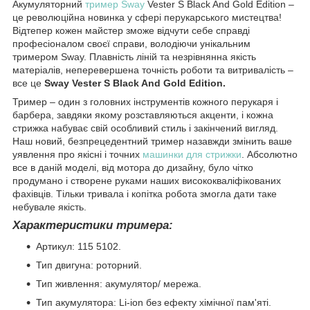
Акумуляторний
тример Sway
Vester S Black And Gold Edition –
це революційна новинка у сфері перукарського мистецтва!
Відтепер кожен майстер зможе відчути себе справді
професіоналом своєї справи, володіючи унікальним
тримером Sway. Плавність ліній та незрівнянна якість
матеріалів, неперевершена точність роботи та витривалість –
все це
Sway Vester S Black And Gold Edition.
Тример – один з головних інструментів кожного перукаря і
барбера, завдяки якому розставляються акценти, і кожна
стрижка набуває свій особливий стиль і закінчений вигляд.
Наш новий, безпрецедентний тример назавжди змінить ваше
уявлення про якісні і точних
машинки для стрижки
. Абсолютно
все в даній моделі, від мотора до дизайну, було чітко
продумано і створене руками наших висококваліфікованих
фахівців. Тільки тривала і копітка робота змогла дати таке
небувале якість.
Характеристики тримера:
Артикул: 115 5102.
Тип двигуна: роторний.
Тип живлення: акумулятор/ мережа.
Тип акумулятора: Li-ion без ефекту хімічної пам'яті.