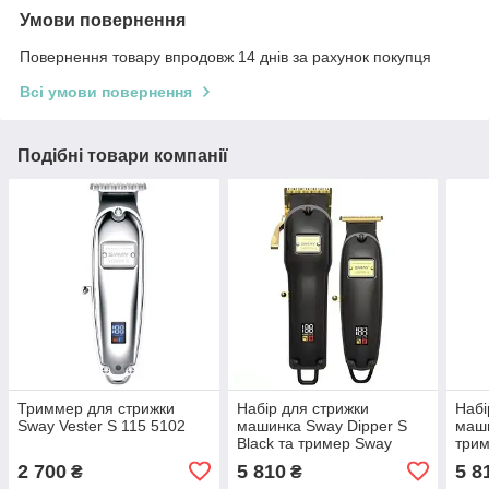
Умови повернення
Повернення товару впродовж 14 днів за рахунок покупця
Всі умови повернення
Подібні товари компанії
Триммер для стрижки
Набір для стрижки
Набі
Sway Vester S 115 5102
машинка Sway Dipper S
маши
Black та тример Sway
трим
Vester S Black
2 700
5 810
5 8
₴
₴