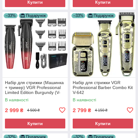
Купити
Купити
–33%
Подарунок
–33%
Подарунок
Набір для стрижки (Машинка
Набір для стрижки VGR
+ тример) VGR Professional
Professional Barber Combo Kit
Limited Edition Burgundy (V-
V-642
640-RE)
В наявності
В наявності
2 999
2 799
₴
₴
4 500 ₴
4 150 ₴
Купити
Купити
–32%
Подарунок
–32%
Подарунок