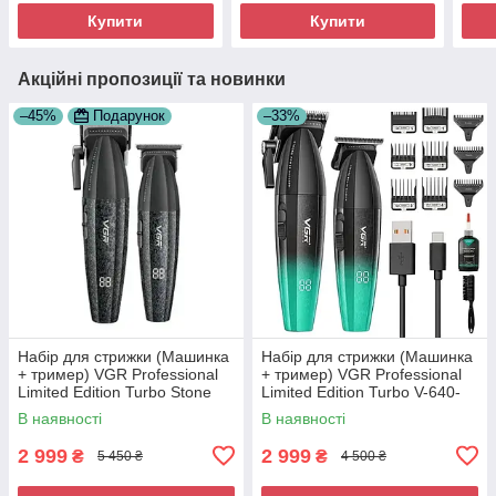
Купити
Купити
Акційні пропозиції та новинки
–45%
Подарунок
–33%
Набір для стрижки (Машинка
Набір для стрижки (Машинка
+ тример) VGR Professional
+ тример) VGR Professional
Limited Edition Turbo Stone
Limited Edition Turbo V-640-
Grey (V-640)
S2 Green
В наявності
В наявності
2 999
2 999
₴
₴
5 450 ₴
4 500 ₴