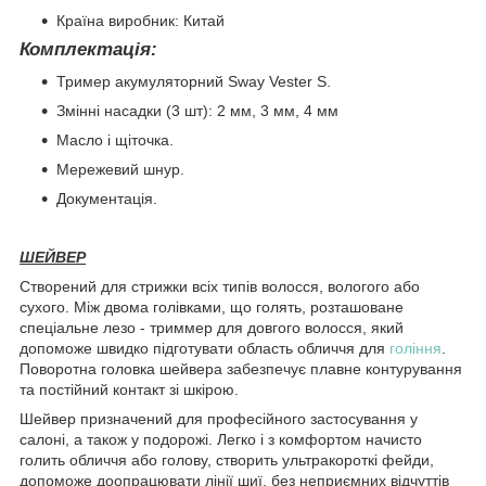
Країна виробник: Китай
Комплектація:
Тример акумуляторний Sway Vester S.
Змінні насадки (3 шт): 2 мм, 3 мм, 4 мм
Масло і щіточка.
Мережевий шнур.
Документація.
ШЕЙВЕР
Створений для стрижки всіх типів волосся, вологого або
сухого. Між двома голівками, що голять, розташоване
спеціальне лезо - триммер для довгого волосся, який
допоможе швидко підготувати область обличчя для
гоління
.
Поворотна головка шейвера забезпечує плавне контурування
та постійний контакт зі шкірою.
Шейвер призначений для професійного застосування у
салоні, а також у подорожі. Легко і з комфортом начисто
голить обличчя або голову, створить ультракороткі фейди,
допоможе доопрацювати лінії шиї, без неприємних відчуттів