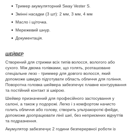
Тример акумуляторний Sway Vester S.
Змінні насадки (3 шт): 2 мм, 3 мм, 4 мм
Масло і щіточка.
Мережевий шнур.
Документація.
ШЕЙВЕР
Створений для стрижки всіх типів волосся, вологого або
сухого. Між двома голівками, що голять, розташоване
спеціальне лезо - триммер для довгого волосся, який
допоможе швидко підготувати область обличчя для гоління.
Поворотна головка шейвера забезпечує плавне контурування
та постійний контакт зі шкірою.
Шейвер призначений для професійного застосування у
салоні, а також у подорожі. Легко і з комфортом начисто
голить обличчя або голову, створить ультракороткі фейди,
допоможе доопрацювати лінії шиї, без неприємних відчуттів
та подразнення.
Акумулятор забезпечує 2 години безперервної роботи із