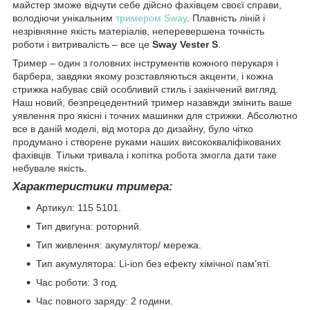
майстер зможе відчути себе дійсно фахівцем своєї справи,
володіючи унікальним
тримером Sway
. Плавність ліній і
незрівнянне якість матеріалів, неперевершена точність
роботи і витривалість – все це
Sway Vester S
.
Тример – один з головних інструментів кожного перукаря і
барбера, завдяки якому розставляються акценти, і кожна
стрижка набуває свій особливий стиль і закінчений вигляд.
Наш новий, безпрецедентний тример назавжди змінить ваше
уявлення про якісні і точних машинки для стрижки. Абсолютно
все в даній моделі, від мотора до дизайну, було чітко
продумано і створене руками наших висококваліфікованих
фахівців. Тільки тривала і копітка робота змогла дати таке
небувале якість.
Характеристики тримера:
Артикул: 115 5101.
Тип двигуна: роторний.
Тип живлення: акумулятор/ мережа.
Тип акумулятора: Li-ion без ефекту хімічної пам'яті.
Час роботи: 3 год.
Час повного заряду: 2 години.