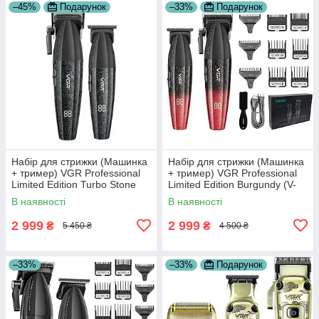
–45%
Подарунок
–33%
Подарунок
Набір для стрижки (Машинка
Набір для стрижки (Машинка
+ тример) VGR Professional
+ тример) VGR Professional
Limited Edition Turbo Stone
Limited Edition Burgundy (V-
Grey (V-640)
640-RE)
В наявності
В наявності
2 999
2 999
₴
₴
5 450 ₴
4 500 ₴
–33%
–33%
Подарунок