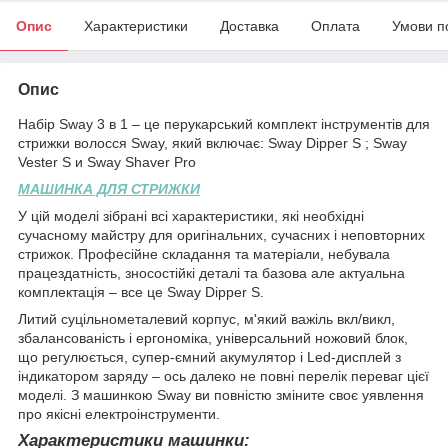
Опис
Характеристики
Доставка
Оплата
Умови п
Опис
Набір Sway 3 в 1 – це перукарський комплект інструментів для
стрижки волосся Sway, який включає: Sway Dipper S ; Sway
Vester S и Sway Shaver Pro
МАШИНКА ДЛЯ СТРИЖКИ
У цій моделі зібрані всі характеристики, які необхідні
сучасному майстру для оригінальних, сучасних і неповторних
стрижок. Професійне складання та матеріали, небувала
працездатність, зносостійкі деталі та базова але актуальна
комплектація – все це Sway Dipper S.
Литий суцільнометалевий корпус, м'який важіль вкл/викл,
збалансованість і ергономіка, універсальний ножовий блок,
що регулюється, супер-ємний акумулятор і Led-дисплей з
індикатором заряду – ось далеко не повні перелік переваг цієї
моделі. З машинкою Sway ви повністю зміните своє уявлення
про якісні електроінструменти.
Характеристики машинки: