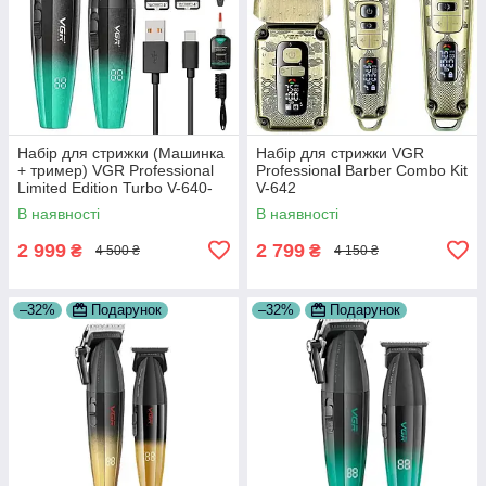
Набір для стрижки (Машинка
Набір для стрижки VGR
+ тример) VGR Professional
Professional Barber Combo Kit
Limited Edition Turbo V-640-
V-642
S2 Green
В наявності
В наявності
2 999
2 799
₴
₴
4 500 ₴
4 150 ₴
–32%
Подарунок
–32%
Подарунок