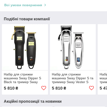
Всі умови повернення
Подібні товари компанії
Набір для стрижки
Набір для стрижки
Набі
машинка Sway Dipper S
машинка Sway Dipper S та
маши
Black та тример Sway
триммер Sway Vester S
трим
Vester S Black
5 810
5 810
5 4
₴
₴
Акційні пропозиції та новинки