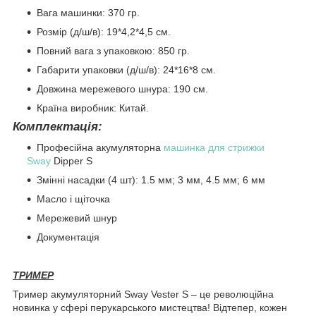
Вага машинки: 370 гр.
Розмір (д/ш/в): 19*4,2*4,5 см.
Повний вага з упаковкою: 850 гр.
Габарити упаковки (д/ш/в): 24*16*8 см.
Довжина мережевого шнура: 190 см.
Країна виробник: Китай.
Комплектація:
Професійна акумуляторна
машинка для стрижки
Sway
Dipper S
Змінні насадки (4 шт): 1.5 мм; 3 мм, 4.5 мм; 6 мм
Масло і щіточка
Мережевий шнур
Документація
ТРИМЕР
Тример акумуляторний Sway Vester S – це революційна
новинка у сфері перукарського мистецтва! Відтепер, кожен