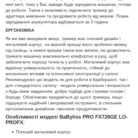
якої миті, тому у Вас завжди буде заряджена машинка, готова
до роботи. Також є можливість підключити тример до
адаптера живлення та продовжити роботу від мережі. Повне
заряджання акумулятора відбувається за 3 години.
ЕРГОНОМІКА
Як ми вже вказували вище, тример має плоский дизайн і
металевий корпус, на верхній кришці якого зроблено виїмку
під палець, а нижня кришка також має вигини, які дозволяють
тримати машинку максимально комфортно в руці, щоб
забезпечити хорошу точність у роботі. Металевий корпус має
відмінну універсальність та практичність, стійкий до
механічних впливів та інтенсивної експлуатації у салоні.
Рекомендуємо цю модель як для роботи в барбершопі, так і
для стандартного салону - модель універсальна і впорається
з будь-яким завданням, добре підійде для стрижки голови і
бороди. Обов'язково придивіться до цього тримера, якщо
підшукуєте надійний і витривалий інструмент, зі стильним
ергономічним дизайном і високою продуктивністю.
Особливості моделі BaByliss PRO FX726GE LO-
PROFX:
Плоский металевий корпус