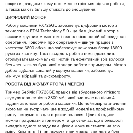
покриття, завдяки якому ножі менше гріються під час роботи,
а також мають більшу стійкість до зношування.
ЦИФРОВИЙ МОТОР
Роботу машинки FX726GE забезпечує цифровий мотор з
технологією EDM Technology 5.0 - це безщітковий мотор з
високим крутним моментом і технологією постійної швидкості
обертання. Говорячи про обертання – двигун працює з
частотою 6800 об/хв, що забезпечує ножовому блоку 13600
рухів за хвилину. Така швидкість роботи ножів дозволить
отримувати максимально чистий та ефективний зріз волосся
без «пеньків» за будь-якої манери роботи з тримером. Мотор
добре відбалансований у корпусі машинки, забезпечує
мінімум вібрацій та дискомфорту.
РОБОТА ВІД АКУМУЛЯТОРА І МЕРЕЖІ
Тример Бебіліс FX726GE працює від вбудованого літієвого
акумулятора ємністю 3300 мАг, якої вистачає на цілих 4
години автономної роботи машинки. Це неймовірне значення,
якого ми не зустрічали ще в жодній моделі на професійному
ринку інструментів для стрижки волосся. Цілих 4 години
можна працювати з тримером, а це означає, що в більшості
випадків одного заряду вам цілком може вистачити на всю
зміну. Крім того, Li-Ion акумулятори можна заряджати будь-