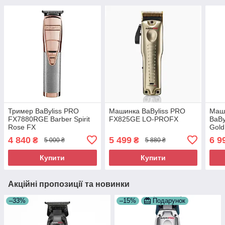
Тример BaByliss PRO
Машинка BaByliss PRO
Маши
FX7880RGE Barber Spirit
FX825GE LO-PROFX
BaBy
Rose FX
Gold
4 840
5 499
6 9
₴
₴
5 000 ₴
5 880 ₴
Купити
Купити
Акційні пропозиції та новинки
–33%
–15%
Подарунок