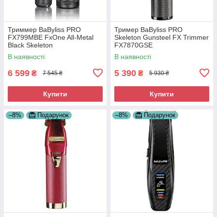
Триммер BaByliss PRO
Тример BaByliss PRO
FX799MBE FxOne All-Metal
Skeleton Gunsteel FX Trimmer
Black Skeleton
FX7870GSE
В наявності
В наявності
6 599
5 390
₴
₴
7 545 ₴
5 930 ₴
Купити
Купити
–8%
Подарунок
–8%
Подарунок