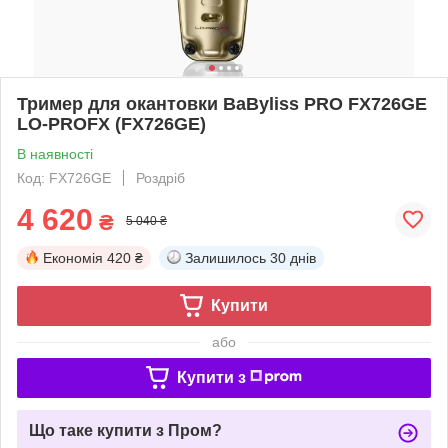
Тример для окантовки BaByliss PRO FX726GE
LO-PROFX (FX726GE)
В наявності
Код: FX726GE
Роздріб
4 620
₴
5 040 ₴
Економія
420 ₴
Залишилось
30 днів
Купити
або
Купити з
Що таке купити з Пром?