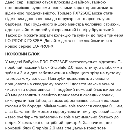
даної серії відрізняються плоским дизайном, гарною
ергономікою, чудовими технічними характеристиками та
відмінною продуктивністю. Тример FX726GE може стати
відмінним доповненням до перукарського арсеналу як
барбера, так і будь-якого іншого майстра чоловічої стрижки,
адже дизайн моделей універсальний і в міру брутальний.
Також Ви можете зібрати колекцію та купити до пари тримера
LO-PROFX FX825E. Давайте детальніше знайомитися з
новою серією LO-PROFX.
НОЖОВИЙ БЛОК
У моделі BaByliss PRO FX726GE застосовується відкритий Т-
подібний ножовий блок Graphite 2.0 нового типу, з глибокими
зубами 2 мм для забезпечення найкращого зрізу на густому
та жорсткому волоссі. Нові зуби дозволяють з легкістю
працювати на складному волоссі і досягти максимальної
чистоти та ефективності. Т-подібний ножовий блок шириною
40 мм дозволить з легкістю працювати в складних зонах,
виконувати hair tattoo, а також ефективніше зрізати волосся
голови або бороди. Мінімальний зріз волосся складає 0.1 мм,
а за бажання Ви можете відрегулювати ніж у нульовий зазор
«zero overlap» та забезпечити зріз максимально близько до
шкіри. У комплекті є потрібний пристрій. Зазначимо, що
ножовий блок Graphite 2.0 має спеціальне графітове