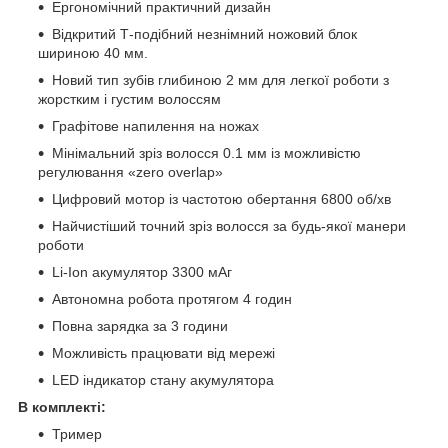
Ергономічний практичний дизайн
Відкритий Т-подібний незнімний ножовий блок
шириною 40 мм.
Новий тип зубів глибиною 2 мм для легкої роботи з
жорстким і густим волоссям
Графітове напилення на ножах
Мінімальний зріз волосся 0.1 мм із можливістю
регулювання «zero overlap»
Цифровий мотор із частотою обертання 6800 об/хв
Найчистіший точний зріз волосся за будь-якої манери
роботи
Li-Ion акумулятор 3300 мАг
Автономна робота протягом 4 годин
Повна зарядка за 3 години
Можливість працювати від мережі
LED індикатор стану акумулятора
В комплекті:
Тример