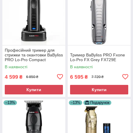
Професійний тример для
стрижки та окантовки BaByliss
Тример BaByliss PRO Fxone
PRO Lo-Pro Compact
Lo-Pro FX Grey FX729E
(FX720E)
В наявності
В наявності
4 599
6 595
₴
₴
6 850 ₴
7 720 ₴
Купити
Купити
–13%
–13%
Подарунок