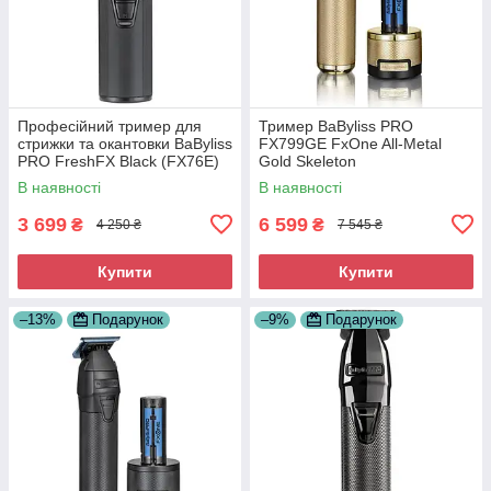
Професійний тример для
Тример BaByliss PRO
стрижки та окантовки BaByliss
FX799GE FxOne All-Metal
PRO FreshFX Black (FX76E)
Gold Skeleton
В наявності
В наявності
3 699
6 599
₴
₴
4 250 ₴
7 545 ₴
Купити
Купити
–13%
Подарунок
–9%
Подарунок