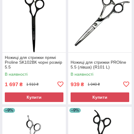
Ножиці для стрижки прямі
Proline SK102ВК чорні розмір
Ножиці для стрижки PROline
5.5
5.5 (лівша) (R101 L)
В наявності
В наявності
1 697
939
₴
₴
1 910 ₴
1 040 ₴
Купити
Купити
–9%
–9%