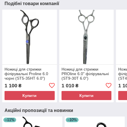
Подібні товари компанії
Ножиці для стрижки
Ножиці для стрижки
Ножи
філірувальні Proline 6.0
PROline 6.0" філірувальні
філі
чорні (ST5-35HT 6.0")
(ST9-30T 6.0")
(ST4
1 100
1 010
1 1
₴
₴
Купити
Купити
Акційні пропозиції та новинки
–11%
–10%