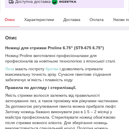
Доступна доставка
Опис
Характеристики
Доставка
Оплата
Умови п
Опис
Ножиці для стрижки Proline 6.75" (ST9-675 6.75")
Ножиці Proline виготовлені професіоналами для
професіоналів за новітньою технологією з японської сталі.
Леза
мають гостроту
бритви
і дозволяють отримати
максимальну точність зрізу. Сучасне гвинтове з’єднання
забезпечує м’якість і плавність ходу.
Правила по догляду і стерилізації.
Якість стрижки волосся залежить від правильності
заточування лез, а також проміжку між ріжучими частинами.
За допомогою регулювання гвинта можна прибрати люфт.
Заточку ножиць бажано виконувати раз в 1.5 – 2 місяці у
майстра професіонала. Стерилізувати ножиці обов’язково
після стрижки кожного клієнта. Для зберігання ножиць
використовується спеціальний чохол. Полотна ножиць