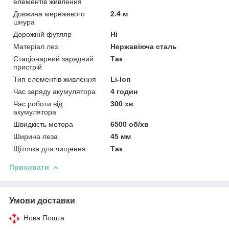
елементів живлення
Довжина мережевого
2.4 м
шнура
Дорожній футляр
Ні
Матеріал лез
Нержавіюча сталь
Стаціонарний зарядний
Так
пристрій
Тип елементів живлення
Li-Ion
Час заряду акумулятора
4 годин
Час роботи від
300 хв
акумулятора
Швидкість мотора
6500 об/хв
Ширина леза
45 мм
Щіточка для чищення
Так
Приховати
Умови доставки
Нова Пошта