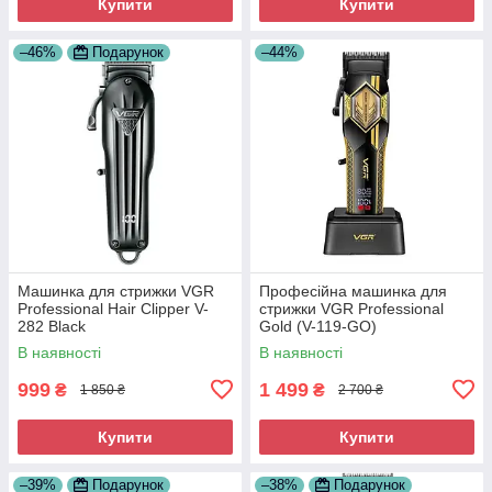
Купити
Купити
–46%
Подарунок
–44%
Машинка для стрижки VGR
Професійна машинка для
Professional Hair Clipper V-
стрижки VGR Professional
282 Black
Gold (V-119-GO)
В наявності
В наявності
999
1 499
₴
₴
1 850 ₴
2 700 ₴
Купити
Купити
–39%
Подарунок
–38%
Подарунок