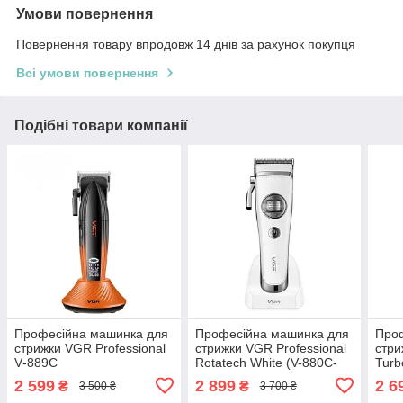
Умови повернення
Повернення товару впродовж 14 днів за рахунок покупця
Всі умови повернення
Подібні товари компанії
Професійна машинка для
Професійна машинка для
Про
стрижки VGR Professional
стрижки VGR Professional
стри
V‑889C
Rotatech White (V-880C-
Turb
WT)
2 599
2 899
2 6
₴
₴
3 500 ₴
3 700 ₴