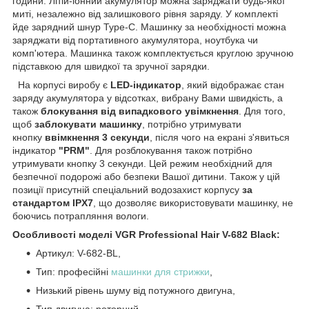
години. Літій-іонний акумулятор можна заряджати будь-якої
миті, незалежно від залишкового рівня заряду. У комплекті
йде зарядний шнур Type-C. Машинку за необхідності можна
заряджати від портативного акумулятора, ноутбука чи
комп'ютера. Машинка також комплектується круглою зручною
підставкою для швидкої та зручної зарядки.
На корпусі виробу є
LED-індикатор
, який відображає стан
заряду акумулятора у відсотках, вибрану Вами швидкість, а
також
блокування від випадкового увімкнення
. Для того,
щоб
заблокувати машинку
, потрібно утримувати
кнопку
ввімкнення 3 секунди
, після чого на екрані з'явиться
індикатор
"PRM"
. Для розблокування також потрібно
утримувати кнопку 3 секунди. Цей режим необхідний для
безпечної подорожі або безпеки Вашої дитини. Також у цій
позиції присутній спеціальний водозахист корпусу
за
стандартом IPX7
, що дозволяє використовувати машинку, не
боючись потрапляння вологи.
Особливості моделі VGR Professional Hair V-682 Black:
Артикул: V-682-BL,
Тип: професійні
машинки для стрижки
,
Низький рівень шуму від потужного двигуна,
Тип двигуна: роторний,