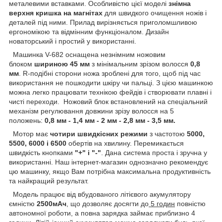
металевими вставками. Особливістю цієї моделі
знімна
верхня кришка на магнітах
для швидкого очищення ножів і
деталей під ними. Прилад вирізняється приголомшливою
ергономікою та відмінним функціоналом. Дизайн
новаторський і простий у використанні.
Машинка V-682 оснащена незнімним ножовим
блоком
шириною 45 мм
з мінімальним зрізом волосся
0,8
мм
. R-подібні сторони ножа зроблені для того, щоб під час
використання не пошкодити шкіру чи пальці. З цією машинкою
можна легко працювати технікою фейдів і створювати плавні і
чисті переходи. Ножовий блок встановлений на спеціальний
механізм регулювання довжини зрізу волосся на 5
положень:
0,8 мм - 1,4 мм - 2 мм - 2,8 мм - 3,5 мм.
Мотор має
чотири швидкісних режими
з частотою
5000,
5500, 6000 і 6500
обертів на хвилину. Перемикається
швидкість кнопками
"+" і "-"
. Дана система проста і зручна у
використанні. Наш інтернет-магазин однозначно рекомендує
цю машинку, якщо Вам потрібна максимальна продуктивність
та найкращий результат.
Модель працює від вбудованого літієвого акумулятору
ємністю
2500мАч
, що дозволяє досягти до
5 годин
повністю
автономної роботи, а повна зарядка займає приблизно 4