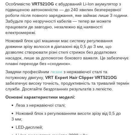
Особливістю
VRT521OG
є вбудований Li-Ion акумулятор з
підвищеною автономністю — до 240 хвилин безперервної
роботи після повного заряджання, яке займає лише 3 години.
Забудьте про незручності кабелів — тепер ви можете
працювати де завгодно, незалежно від наявності
електромережі.
Ножовий блок цієї машинки має систему регулювання
довжини зрізу волосся в діапазоні від 0,5 до 3 мм, що
дозволяє створювати різні стилі стрижок без додаткових
насадок, лише за допомогою бокового важеля. Це забезпечує
плавні переходи без «сходинок».
Завдяки професійним
лезам
з нержавіючої сталі та
потужному двигуну,
VRT Expert Hair Clipper VRT521OG
забезпечує високу точність, продуктивність та тривалий термін
служби. Досягайте бездоганних результатів з легкістю.
Основні характеристики моделі:
Леза з нержавіючої сталі;
Ножовий блок з регулюванням висоти зрізу від 0,5 до
3 мм;
LED-дисплей;