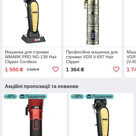
Машинка для стрижки
Професійна машинка для
Маши
WMARK PRO NG-138 Hair
стрижки VGR V-697 Hair
VGR 
Clipper Cordless
Clipper
(V-0
1 550
1 364
1 7
₴
₴
2 500 ₴
Акційні пропозиції та новинки
–40%
Подарунок
–38%
Подарунок