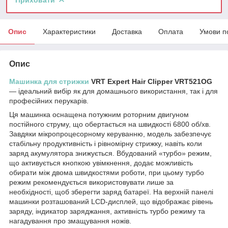
Опис
Характеристики
Доставка
Оплата
Умови п
Опис
Машинка для стрижки
VRT Expert Hair Clipper VRT521OG
— ідеальний вибір як для домашнього використання, так і для
професійних перукарів.
Ця машинка оснащена потужним роторним двигуном
постійного струму, що обертається на швидкості 6800 об/хв.
Завдяки мікропроцесорному керуванню, модель забезпечує
стабільну продуктивність і рівномірну стрижку, навіть коли
заряд акумулятора знижується. Вбудований «турбо» режим,
що активується кнопкою увімкнення, додає можливість
обирати між двома швидкостями роботи, при цьому турбо
режим рекомендується використовувати лише за
необхідності, щоб зберегти заряд батареї. На верхній панелі
машинки розташований LCD-дисплей, що відображає рівень
заряду, індикатор заряджання, активність турбо режиму та
нагадування про змащування ножів.