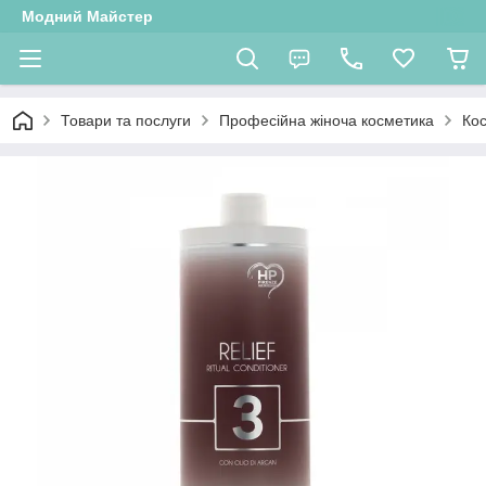
Модний Майстер
Товари та послуги
Професійна жіноча косметика
Кос