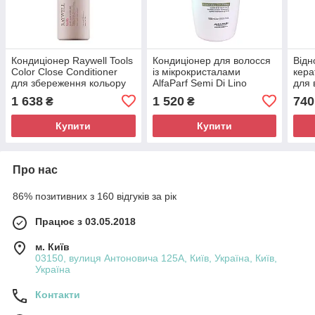
Кондиціонер Raywell Tools
Кондиціонер для волосся
Від
Color Close Conditioner
із мікрокристалами
кера
для збереження кольору
AlfaParf Semi Di Lino
для 
фарбованого волосся
Diamond Illuminating
Cond
1 638
1 520
740
₴
₴
1000 мл (RR513)
Conditioner, 1000 мл
(Alf42)
Купити
Купити
Про нас
86% позитивних з 160 відгуків за рік
Працює з 03.05.2018
м. Київ
03150, вулиця Антоновича 125А, Київ, Україна, Київ,
Україна
Контакти