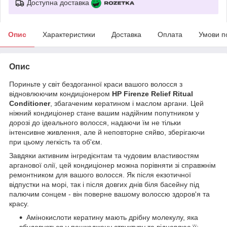
Доступна доставка
Опис
Характеристики
Доставка
Оплата
Умови п
Опис
Пориньте у світ бездоганної краси вашого волосся з
відновлюючим кондиціонером
HP Firenze Relief Ritual
Conditioner
, збагаченим кератином і маслом аргани. Цей
ніжний кондиціонер стане вашим надійним попутником у
дорозі до ідеального волосся, надаючи їм не тільки
інтенсивне живлення, але й неповторне сяйво, зберігаючи
при цьому легкість та об'єм.
Завдяки активним інгредієнтам та чудовим властивостям
арганової олії, цей кондиціонер можна порівняти зі справжнім
ремонтником для вашого волосся. Як після екзотичної
відпустки на морі, так і після довгих днів біля басейну під
палючим сонцем - він поверне вашому волоссю здоров'я та
красу.
Амінокислоти кератину мають дрібну молекулу, яка
вбудовується у пошкоджену структуру та відновлює її;