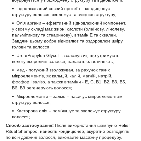
Гідролізований соєвий протеїн – кондиціонує
структуру волосся, зволожує та зміцнює структуру;
Олія аргани – ефективний відновлюючий компонент,
у своєму складі має жирні кислоти (олеїнову, лінолеву,
пальмітинову та стеаринову), вітамін Е та сквален.
Завдяки цьому добре відновлює та оздоровлює шкіру
голови та волосся.
Urea/Propylen Glycol - зволожувачі, що утримують
вологу всередині волосся, надають еластичність;
мед - потужний зволожувач, за рахунок таких
мікроелементів, як кальцій, калій, магній, натрій,
фосфор і залізо, а також вітаміни - Е, С, В1, В2, В3, В5,
В6, В9 регенерують волосся;
Мікроелементи – залізо – насичує мікроелементам
структуру волосся;
Касторова олія – пом'якшує та зволожує структуру
волосся;
Спосіб застосування:
Після використання шампуню Relief
Ritual Shampoo, нанесіть кондиціонер, акуратно розподіліть
по всій довжині волосся, виконайте масажну процедуру.