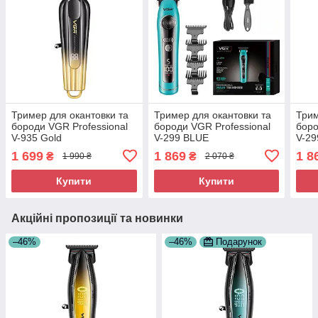
Тример для окантовки та
Тример для окантовки та
Трим
бороди VGR Professional
бороди VGR Professional
боро
V-935 Gold
V-299 BLUE
V-2
1 699
1 869
1 8
₴
₴
1 990 ₴
2 070 ₴
Купити
Купити
Акційні пропозиції та новинки
–46%
–46%
Подарунок