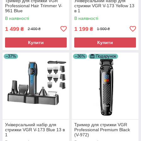
Тример для стрижки VGR
Універсальний набір для
Professional Hair Trimmer V-
стрижки VGR V-173 Yellow 13
961 Blue
в 1
В наявності
В наявності
1 499
1 199
₴
₴
2 400 ₴
1 900 ₴
Купити
Купити
–37%
–36%
Подарунок
Універсальний набір для
Тример для стрижки VGR
стрижки VGR V-173 Blue 13 в
Professional Premium Black
1
(V-972)