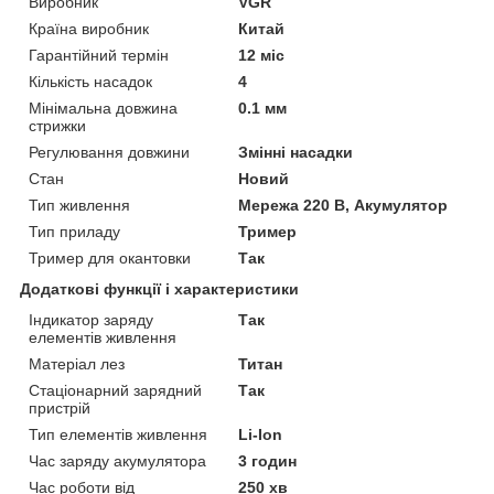
Виробник
VGR
Країна виробник
Китай
Гарантійний термін
12 міс
Кількість насадок
4
Мінімальна довжина
0.1 мм
стрижки
Регулювання довжини
Змінні насадки
Стан
Новий
Тип живлення
Мережа 220 В, Акумулятор
Тип приладу
Тример
Тример для окантовки
Так
Додаткові функції і характеристики
Індикатор заряду
Так
елементів живлення
Матеріал лез
Титан
Стаціонарний зарядний
Так
пристрій
Тип елементів живлення
Li-Ion
Час заряду акумулятора
3 годин
Час роботи від
250 хв