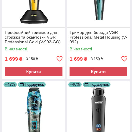
Професійний триммер для
Тример для бороди VGR
стрижки та окантовки VGR
Professional Metal Housing (V-
Professional Gold (V-992-GO)
992)
В наявності
В наявності
1 699
1 699
₴
₴
3 150 ₴
3 150 ₴
Купити
Купити
–42%
Подарунок
–40%
Подарунок