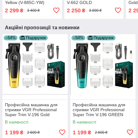
Yellow (V-885C-YW)
V-662 GOLD
Gold
2 299
2 250
2 2
₴
₴
3 400 ₴
3 000 ₴
Акційні пропозиції та новинки
–54%
Подарунок
–54%
Подарунок
Професійна машинка для
Професійна машинка для
стрижки VGR Professional
стрижки VGR Professional
Super Trim V-196 Gold
Super Trim V-196 GREEN
В наявності
В наявності
1 199
1 199
₴
₴
2 600 ₴
2 600 ₴