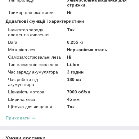
стрижки
Тример для окантовки
Ні
Додаткові функції і характеристики
Індикатор заряду
Так
елементів живлення
Вага
0.255 кг
Матеріал лез
Нержавіюча сталь
Самозагострювальні леза
Ні
Тип елементів живлення
Li-Ion
Час заряду акумулятора
3 годин
Час роботи від
180 хв
акумулятора
Швидкість мотора
7000 об/хв
Ширина леза
45 мм
Щіточка для чищення
Так
Приховати
Умови доставки