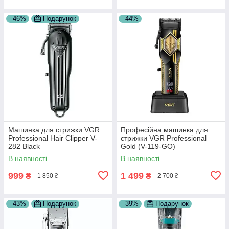
–46%
Подарунок
–44%
Машинка для стрижки VGR
Професійна машинка для
Professional Hair Clipper V-
стрижки VGR Professional
282 Black
Gold (V-119-GO)
В наявності
В наявності
999
1 499
₴
₴
1 850 ₴
2 700 ₴
–43%
Подарунок
–39%
Подарунок