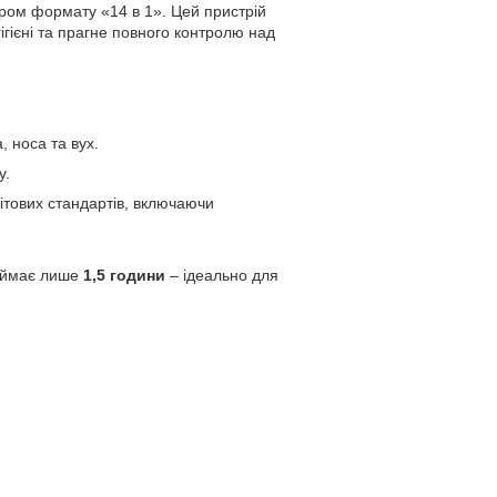
ром формату «14 в 1». Цей пристрій
гігієні та прагне повного контролю над
, носа та вух.
у.
ітових стандартів, включаючи
займає лише
1,5 години
– ідеально для