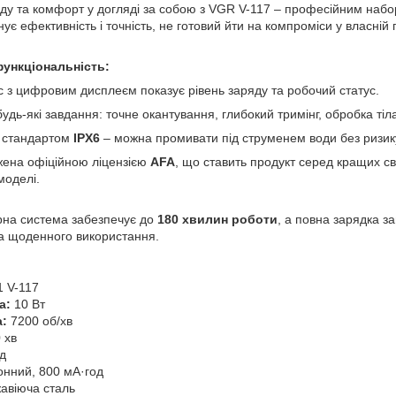
ду та комфорт у догляді за собою з VGR V-117 – професійним набо
нує ефективність і точність, не готовий йти на компроміси у власній 
функціональність:
 з цифровим дисплеєм показує рівень заряду та робочий статус.
будь-які завдання: точне окантування, глибокий тримінг, обробка тіла
а стандартом
IPX6
– можна промивати під струменем води без ризик
джена офіційною ліцензією
AFA
, що ставить продукт серед кращих св
моделі.
рна система забезпечує до
180 хвилин роботи
, а повна зарядка 
а щоденного використання.
1 V-117
а:
10 Вт
а:
7200 об/хв
 хв
д
іонний, 800 мА·год
авіюча сталь