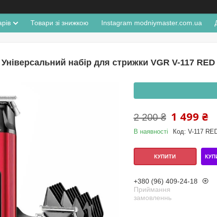
арів
Товари зі знижкою
Instagram modniymaster.com.ua
Універсальний набір для стрижки VGR V-117 RED 
1 499 ₴
2 200 ₴
В наявності
Код:
V-117 RE
КУП
КУПИТИ
+380 (96) 409-24-18
Приймання
замовленнь