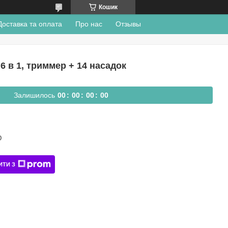
Кошик
Доставка та оплата
Про нас
Отзывы
6 в 1, триммер + 14 насадок
Залишилось
0
0
0
0
0
0
0
0
D
ИТИ З