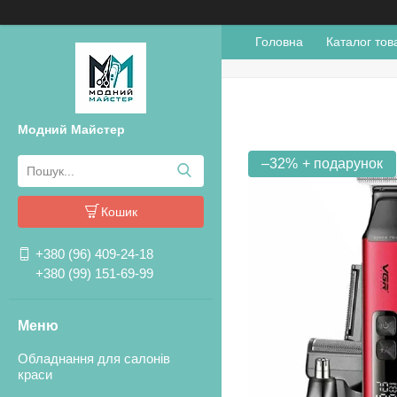
Головна
Каталог тов
Модний Майстер
–32%
Кошик
+380 (96) 409-24-18
+380 (99) 151-69-99
Обладнання для салонів
краси