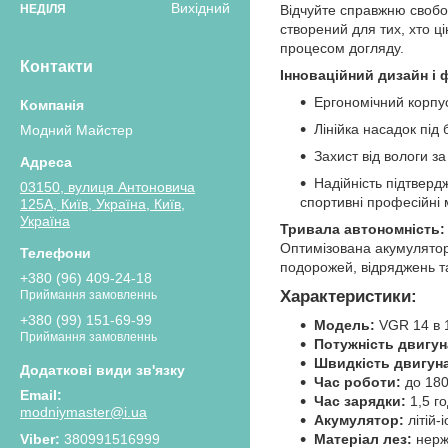
Вихідний
НЕДІЛЯ
Відчуйте справжню свобо
створений для тих, хто ці
процесом догляду.
Контакти
Інноваційний дизайн і 
Ергономічний корпус
Лінійка насадок під 
Модний Майстер
Захист від вологи з
Надійність підтвер
03150, вулиця Антоновича
спортивні професійні 
125А, Київ, Україна, Київ,
Україна
Тривала автономність:
Оптимізована акумулято
подорожей, відряджень т
+380 (96) 409-24-18
Характеристики
:
Приймання замовленнь
+380 (99) 151-69-99
Модель:
VGR 14 в 
Приймання замовленнь
Потужність двигун
Швидкість двигун
Час роботи:
до 180
Час зарядки:
1,5 го
modniymaster@i.ua
Акумулятор:
літій-
380991516999
Матеріал лез:
нерж