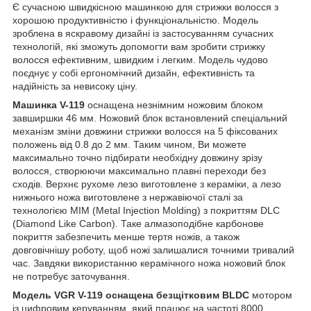
Є сучасною швидкісною машинкою для стрижки волосся з
хорошою продуктивністю і функціональністю. Модель
зроблена в яскравому дизайні із застосуванням сучасних
технологій, які зможуть допомогти вам зробити стрижку
волосся ефективним, швидким і легким. Модель чудово
поєднує у собі ергономічний дизайн, ефективність та
надійність за невисоку ціну.
Машинка V-119
оснащена незнімним ножовим блоком
завширшки 46 мм. Ножовий блок встановлений спеціальний
механізм зміни довжини стрижки волосся на 5 фіксованих
положень від 0.8 до 2 мм. Таким чином, Ви можете
максимально точно підбирати необхідну довжину зрізу
волосся, створюючи максимально плавні переходи без
сходів. Верхнє рухоме лезо виготовлене з кераміки, а лезо
нижнього ножа виготовлене з нержавіючої сталі за
технологією MIM (Metal Injection Molding) з покриттям DLC
(Diamond Like Carbon). Таке алмазоподібне карбонове
покриття забезпечить менше тертя ножів, а також
довговічнішу роботу, щоб ножі залишалися точними тривалий
час. Завдяки використанню керамічного ножа ножовий блок
не потребує заточування.
Модель VGR V-119 оснащена безщітковим BLDC
мотором
із цифровим керуванням, який працює на частоті 8000