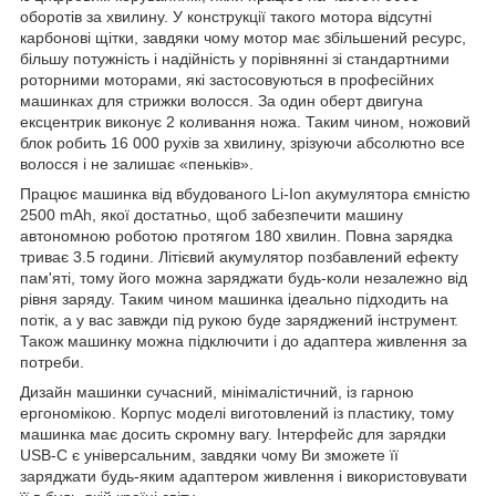
оборотів за хвилину. У конструкції такого мотора відсутні
карбонові щітки, завдяки чому мотор має збільшений ресурс,
більшу потужність і надійність у порівнянні зі стандартними
роторними моторами, які застосовуються в професійних
машинках для стрижки волосся. За один оберт двигуна
ексцентрик виконує 2 коливання ножа. Таким чином, ножовий
блок робить 16 000 рухів за хвилину, зрізуючи абсолютно все
волосся і не залишає «пеньків».
Працює машинка від вбудованого Li-Ion акумулятора ємністю
2500 mAh, якої достатньо, щоб забезпечити машину
автономною роботою протягом 180 хвилин. Повна зарядка
триває 3.5 години. Літієвий акумулятор позбавлений ефекту
пам'яті, тому його можна заряджати будь-коли незалежно від
рівня заряду. Таким чином машинка ідеально підходить на
потік, а у вас завжди під рукою буде заряджений інструмент.
Також машинку можна підключити і до адаптера живлення за
потреби.
Дизайн машинки сучасний, мінімалістичний, із гарною
ергономікою. Корпус моделі виготовлений із пластику, тому
машинка має досить скромну вагу. Інтерфейс для зарядки
USB-C є універсальним, завдяки чому Ви зможете її
заряджати будь-яким адаптером живлення і використовувати