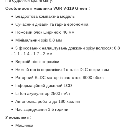
її в будь-якій країні світу.
Особливості машинки VGR V-119 Green :
Бездротова компактна модель
Сучасний дизайн та гарна ергономіка
Ножовий блок шириною 46 мм
Мінімальний зріз 0.8 мм
5 фіксованих налаштувань довжини зрізу волосся: 0.8
- 1.1 - 1.4 - 1.7 - 2 мм
Верхній ніж із кераміки
Нижній ніж із нержавіючої сталі з DLC покриттям
Роторний BLDC мотор із частотою 8000 об/хв
Інформаційний дисплей LCD
Li-Ion акумулятор 2500 mAh
Автономна робота до 180 хвилин
Час заряджання 3.5 години
У комплекті:
Машинка