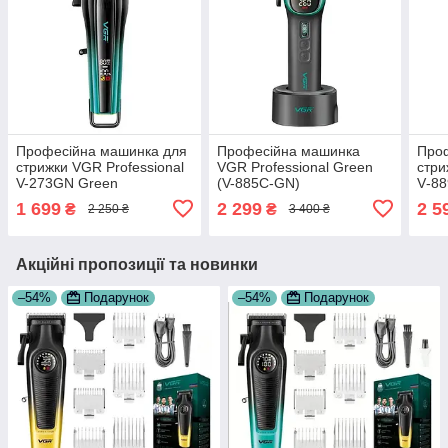
Професійна машинка для
Професійна машинка
Про
стрижки VGR Professional
VGR Professional Green
стри
V-273GN Green
(V-885C-GN)
V‑8
1 699
2 299
2 5
₴
₴
2 250 ₴
3 400 ₴
Акційні пропозиції та новинки
–54%
Подарунок
–54%
Подарунок