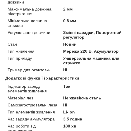
довжини
Максимальна довжина
2 мм
підстригання
Мінімальна довжина
0.8 мм
стрижки
Регулювання довжини
Змінні насадки, Поворотний
регулятор
Стан
Новий
Тип живлення
Мережа 220 В, Акумулятор
Тип приладу
Універсальна машинка для
стрижки
Тример для окантовки
Ні
Додаткові функції і характеристики
Індикатор заряду
Так
елементів живлення
Матеріал лез
Нержавіюча сталь
Самозагострювальні леза
Ні
Тип елементів живлення
Li-Ion
Час заряду акумулятора
3.5 годин
Час роботи від
180 хв
акумулятора