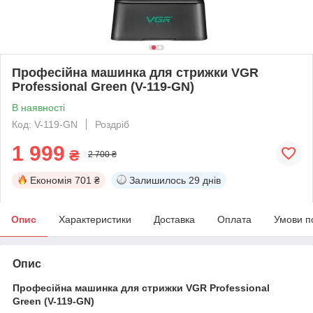
Професійна машинка для стрижки VGR
Professional Green (V-119-GN)
В наявності
Код: V-119-GN
Роздріб
1 999
₴
2 700 ₴
Економія
701 ₴
Залишилось
29 днів
Опис
Характеристики
Доставка
Оплата
Умови п
Опис
Професійна машинка для стрижки VGR Professional
Green (V-119-GN)