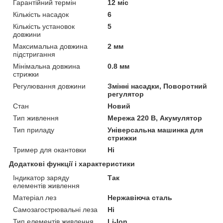
Гарантійний термін
12 міс
Кількість насадок
6
Кількість установок
5
довжини
Максимальна довжина
2 мм
підстригання
Мінімальна довжина
0.8 мм
стрижки
Регулювання довжини
Змінні насадки, Поворотний
регулятор
Стан
Новий
Тип живлення
Мережа 220 В, Акумулятор
Тип приладу
Універсальна машинка для
стрижки
Тример для окантовки
Ні
Додаткові функції і характеристики
Індикатор заряду
Так
елементів живлення
Матеріал лез
Нержавіюча сталь
Самозагострювальні леза
Ні
Тип елементів живлення
Li-Ion