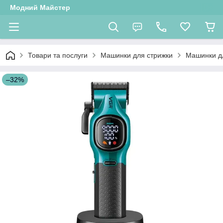
Модний Майстер
Товари та послуги
Машинки для стрижки
Машинки д
–32%