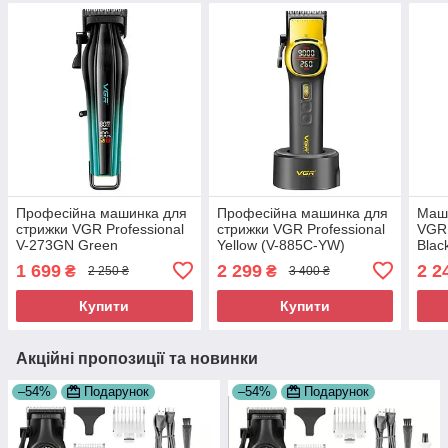
Професійна машинка для
Професійна машинка для
Маши
стрижки VGR Professional
стрижки VGR Professional
VGR 
V-273GN Green
Yellow (V-885C-YW)
Blac
1 699
2 299
2 2
₴
₴
2 250 ₴
3 400 ₴
Купити
Купити
Акційні пропозиції та новинки
–54%
Подарунок
–54%
Подарунок