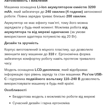
Автономність і живлення
Машинка оснащена
Li-Ion акумулятором ємністю 3200
mAh
, який забезпечує до
240 хвилин (4 години)
автономної
роботи. Повна зарядка триває близько
200 хвилин
.
Акумулятор не має ефекту пам’яті, тому його можна
заряджати у будь-який момент. Можлива робота
від
акумулятора та від мережі одночасно
(за умови
використання адаптера потужністю від 20 Вт).
Дизайн та зручність
Корпус виготовлений із міцного пластику, що дозволило
зменшити вагу машинки до
310 г
. Ергономічна форма
забезпечує комфортну роботу навіть протягом тривалого
часу.
Модель оснащена
LCD-дисплеєм
, який відображає
інформацію про рівень заряду та стан машинки.
Роз’єм USB-
C
і підтримка
подвійного вольтажу 110–240 В
дозволяють
використовувати машинку в будь-якій країні.
Особливості
Бездротова модель з можливістю роботи від мережі
Сучасний дизайн і гарна ергономіка