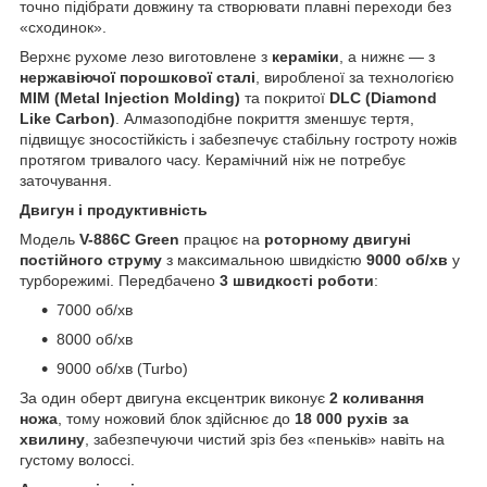
точно підібрати довжину та створювати плавні переходи без
«сходинок».
Верхнє рухоме лезо виготовлене з
кераміки
, а нижнє — з
нержавіючої порошкової сталі
, виробленої за технологією
MIM (Metal Injection Molding)
та покритої
DLC (Diamond
Like Carbon)
. Алмазоподібне покриття зменшує тертя,
підвищує зносостійкість і забезпечує стабільну гостроту ножів
протягом тривалого часу. Керамічний ніж не потребує
заточування.
Двигун і продуктивність
Модель
V-886C Green
працює на
роторному двигуні
постійного струму
з максимальною швидкістю
9000 об/хв
у
турборежимі. Передбачено
3 швидкості роботи
:
7000 об/хв
8000 об/хв
9000 об/хв (Turbo)
За один оберт двигуна ексцентрик виконує
2 коливання
ножа
, тому ножовий блок здійснює до
18 000 рухів за
хвилину
, забезпечуючи чистий зріз без «пеньків» навіть на
густому волоссі.