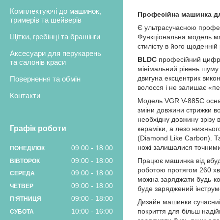
Комплектуючі до машинок,
Професійна машинка для
тримерів та шейверів
Є ультрасучасною профес
Щітки, гребінці та брашінги
Функціональна модель має
стилісту в його щоденні
Аксесуари для перукарень
BLDC
професійний цифров
та салонів краси
мінімальний рівень шуму 
двигуна ексцентрик викон
Повернення та обмін
волосся і не залишає «пе
Контакти
Модель VGR V-885C осна
зміни довжини стрижки в
необхідну довжину зрізу
Графік роботи
кераміки, а лезо нижньог
(Diamond Like Carbon). Т
ножі залишалися точними
09:00
18:00
ПОНЕДІЛОК
09:00
18:00
Працює машинка від вбуд
ВІВТОРОК
роботою протягом 260 хви
09:00
18:00
СЕРЕДА
можна заряджати будь-кол
09:00
18:00
ЧЕТВЕР
буде заряджений інструм
09:00
18:00
ПʼЯТНИЦЯ
Дизайн машинки сучасний,
10:00
16:00
покриття для більш наді
СУБОТА