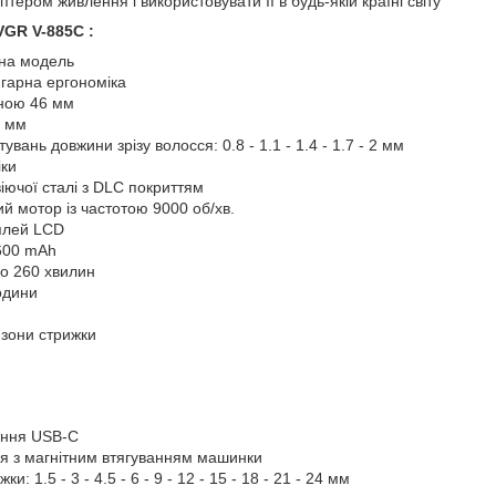
тером живлення і використовувати її в будь-якій країні світу
GR V-885C :
на модель
 гарна ергономіка
ною 46 мм
8 мм
вань довжини зрізу волосся: 0.8 - 1.1 - 1.4 - 1.7 - 2 мм
іки
віючої сталі з DLC покриттям
й мотор із частотою 9000 об/хв.
плей LCD
4600 mAh
о 260 хвилин
одини
 зони стрижки
ання USB-C
я з магнітним втягуванням машинки
и: 1.5 - 3 - 4.5 - 6 - 9 - 12 - 15 - 18 - 21 - 24 мм