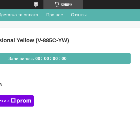
Кошик
Доставка та оплата
Про нас
Отзывы
onal Yellow (V-885C-YW)
Залишилось
0
0
0
0
0
0
0
0
W
ИТИ З