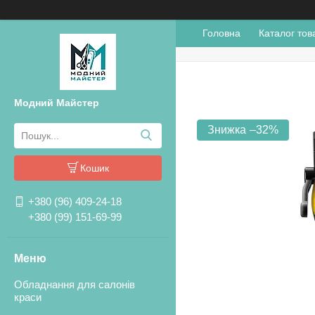
Головна
Каталог тов
Модний Майстер
–32%
Кошик
+380 (96) 409-24-18
+380 (99) 151-69-99
Обладнання для салонів
краси