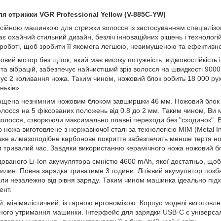
 стрижки VGR Professional Yellow (V-885C-YW)
ійною машинкою для стрижки волосся із застосуванням спеціалізо
 охайний стильний дизайн, безліч інноваційних рішень і технологій,
й роботі, щоб зробити її якомога легшою, невимушеною та ефектив
ий мотор без щіток, який має високу потужність, відмовостійкість і
та вібрацій, забезпечує найчистіший зріз волосся на швидкості 9000
ує 2 коливання ножа. Таким чином, ножовий блок робить 18 000 рух
ньків».
щена незнімним ножовим блоком завширшки 46 мм. Ножовий блок 
олосся на 5 фіксованих положень від 0.8 до 2 мм. Таким чином, Ви
 волосся, створюючи максимально плавні переходи без "сходинок". 
о ножа виготовлене з нержавіючої сталі за технологією MIM (Metal In
аке алмазоподібне карбонове покриття забезпечить менше тертя нож
 тривалий час. Завдяки використанню керамічного ножа ножовий бл
ованого Li-Ion акумулятора ємністю 4600 mAh, якої достатньо, щ
лин. Повна зарядка триватиме 3 години. Літієвий акумулятор позба
и незалежно від рівня заряду. Таким чином машинка ідеально підход
ент.
 мінімалістичний, із гарною ергономікою. Корпус моделі виготовлен
йного утримання машинки. Інтерфейс для зарядки USB-C є універсал