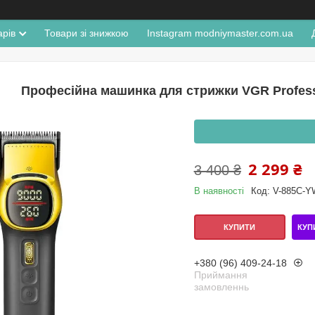
арів
Товари зі знижкою
Instagram modniymaster.com.ua
Професійна машинка для стрижки VGR Professi
2 299 ₴
3 400 ₴
В наявності
Код:
V-885C-Y
КУП
КУПИТИ
+380 (96) 409-24-18
Приймання
замовленнь