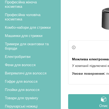
Професійна жіноча
косметика
Професійна чоловіча
косметика
Комбо-набори для стрижки
Машинки для стрижки
Тримери для окантовки та
бороди
Електробритви
Фени для волосся
У компанії підключені 
Випрямлячі для волосся
п
Гофре для волосся
Плойки для волосся
Товари для грумінгу
Опис
Перукарські ножиці