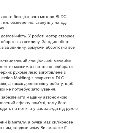
ваного безщіткового мотора BLDC.
 які, безперечно, стануть у нагоді
ною.
 довговічність. У роботі мотор створює
 оборотів за хвилину. За один оберт
ів за хвилину, зрізуючи абсолютно все
встановлений спеціальний механізм
 можете максимально точно підбирати
Верхнє рухоме лезо виготовлене з
jection Molding) з покриттям DLC
ів, а також довговічнішу роботу, щоб
ок не потребує заточування.
об забезпечити машину автономною
влений ефекту пам'яті, тому його
ить на потік, а у вас завжди під рукою
ий із металу, а ручка має силіконове
ьним, завдяки чому Ви зможете її