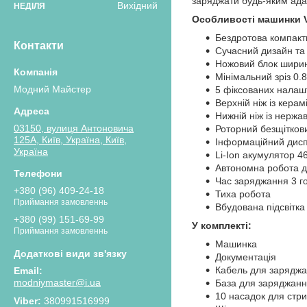
заряджати будь-яким адап
Вихідний
НЕДІЛЯ
Особливості машинки V
Бездротова компакт
Контакти
Сучасний дизайн та
Ножовий блок шири
Мінімальний зріз 0.
Модний Майстер
5 фіксованих налашту
Верхній ніж із керам
Нижній ніж із нержа
03150, вулиця Антоновича
Роторний безщіткови
125А, Київ, Україна, Київ,
Інформаційний дис
Україна
Li-Ion акумулятор 
Автономна робота д
Час заряджання 3 г
+380 (96) 409-24-18
Тиха робота
Приймання замовленнь
Вбудована підсвітка
+380 (99) 151-69-99
У комплекті:
Приймання замовленнь
Машинка
Документація
Кабель для зарядж
modniymaster@i.ua
База для заряджанн
10 насадок для стрижк
380991516999