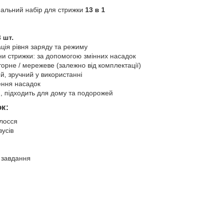
нальний набір для стрижки
13 в 1
 шт.
ція рівня заряду та режиму
и стрижки: за допомогою змінних насадок
орне / мережеве (залежно від комплектації)
й, зручний у використанні
ення насадок
, підходить для дому та подорожей
к:
лосся
вусів
 завдання