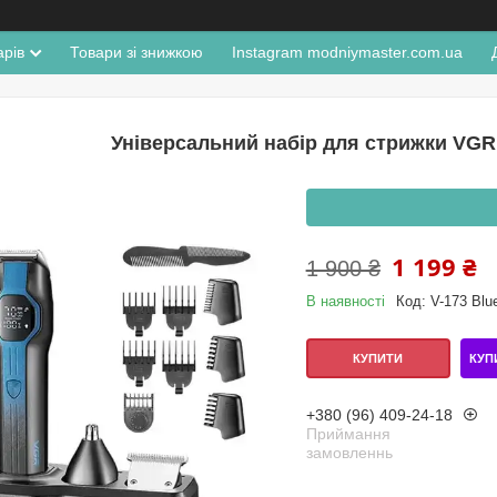
арів
Товари зі знижкою
Instagram modniymaster.com.ua
Універсальний набір для стрижки VGR V
1 199 ₴
1 900 ₴
В наявності
Код:
V-173 Blu
КУП
КУПИТИ
+380 (96) 409-24-18
Приймання
замовленнь