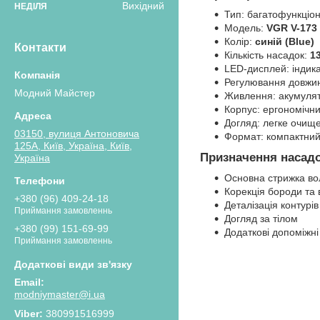
Вихідний
НЕДІЛЯ
Тип: багатофункціо
Модель:
VGR V-173
Колір:
синій (
Blue
)
Контакти
Кількість насадок:
13
LED-дисплей: індика
Регулювання довжин
Модний Майстер
Живлення: акумулят
Корпус: ергономічни
Догляд: легке очищ
03150, вулиця Антоновича
Формат: компактний
125А, Київ, Україна, Київ,
Призначення насадо
Україна
Основна стрижка во
Корекція бороди та 
+380 (96) 409-24-18
Деталізація контурів
Приймання замовленнь
Догляд за тілом
+380 (99) 151-69-99
Додаткові допоміжні
Приймання замовленнь
modniymaster@i.ua
380991516999