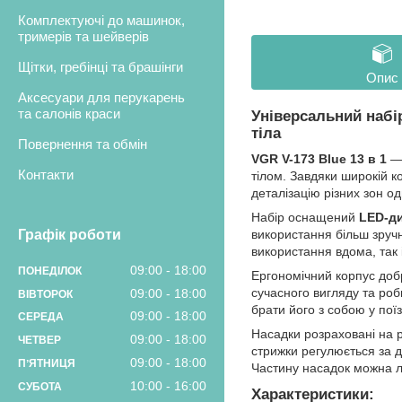
Комплектуючі до машинок,
тримерів та шейверів
Щітки, гребінці та брашінги
Опис
Аксесуари для перукарень
та салонів краси
Універсальний набі
тіла
Повернення та обмін
VGR V-173
Blue
13 в 1
— 
Контакти
тілом. Завдяки широкій к
деталізацію різних зон о
Набір оснащений
LED-д
Графік роботи
використання більш зручн
використання вдома, так 
09:00
18:00
ПОНЕДІЛОК
Ергономічний корпус добр
сучасного вигляду та роб
09:00
18:00
ВІВТОРОК
брати його з собою у поїз
09:00
18:00
СЕРЕДА
Насадки розраховані на р
09:00
18:00
ЧЕТВЕР
стрижки регулюється за д
09:00
18:00
ПʼЯТНИЦЯ
Частину насадок можна л
10:00
16:00
СУБОТА
Характеристики: