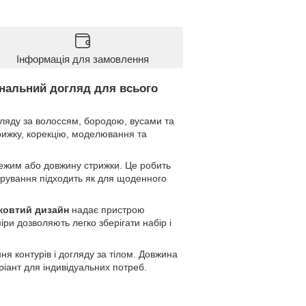
Інформація для замовлення
ональний догляд для всього
ляду за волоссям, бородою, вусами та
трижку, корекцію, моделювання та
режим або довжину стрижки. Це робить
ерування підходить як для щоденного
жовтий дизайн
надає пристрою
іри дозволяють легко зберігати набір і
я контурів і догляду за тілом. Довжина
іант для індивідуальних потреб.