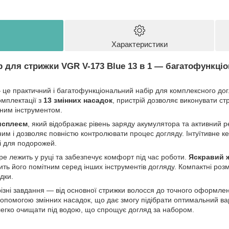
Характеристики
р для стрижки VGR V-173 Blue
13 в 1 — багатофункці
це практичний і багатофункціональний набір для комплексного дог
омплектації з
13 змінних насадок
, пристрій дозволяє виконувати с
дним інструментом.
исплеєм
, який відображає рівень заряду акумулятора та активний 
им і дозволяє повністю контролювати процес догляду. Інтуїтивне к
і для подорожей.
е лежить у руці та забезпечує комфорт під час роботи.
Яскравий 
ить його помітним серед інших інструментів догляду. Компактні розм
дки.
ізні завдання — від основної стрижки волосся до точного оформленн
опомогою змінних насадок, що дає змогу підібрати оптимальний вар
егко очищати під водою, що спрощує догляд за набором.