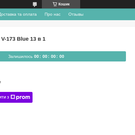
Кошик
Доставка та оплата
Про нас
Отзывы
-173 Blue 13 в 1
Залишилось
0
0
0
0
0
0
0
0
e
ИТИ З