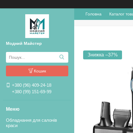
Головна
Каталог тов
Модний Майстер
–37%
Кошик
+380 (96) 409-24-18
+380 (99) 151-69-99
Обладнання для салонів
краси