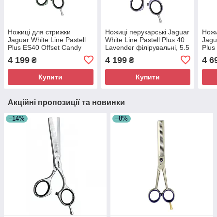
Ножиці для стрижки
Ножиці перукарські Jaguar
Ножи
Jaguar White Line Pastell
White Line Pastell Plus 40
Jagu
Plus ES40 Offset Candy
Lavender філірувальні, 5.5
Plus
філірувальні (J-3054-13)
(J-3054-12)
4 199
4 199
4 6
₴
₴
Купити
Купити
Акційні пропозиції та новинки
–14%
–8%