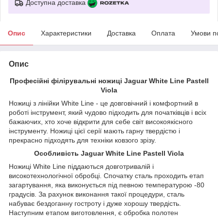
Доступна доставка
Опис
Характеристики
Доставка
Оплата
Умови п
Опис
Професійні філірувальні ножиці Jaguar White Line Pastell
Viola
Ножиці з лінійки White Line - це довговічний і комфортний в
роботі інструмент, який чудово підходить для початківців і всіх
бажаючих, хто хоче відкрити для себе світ високоякісного
інструменту. Ножиці цієї серії мають гарну твердістю і
прекрасно підходять для техніки ковзого зрізу.
Особливість Jaguar White Line Pastell Viola
Ножиці White Line піддаються довготривалій і
високотехнологічної обробці. Спочатку сталь проходить етап
загартування, яка виконується під певною температурою -80
градусів. За рахунок виконання такої процедури, сталь
набуває бездоганну гостроту і дуже хорошу твердість.
Наступним етапом виготовлення, є обробка полотен