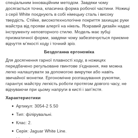
спеціальним інноваційним методом. Завдяки чому
досягається точна, класична форма робочої частини. Ножиці
з серії White поєднують в собі німецьку сталь і високу
твердість. Стійке, високотехнологічне покриття захищає руки
майстра від прояви алергії на нікель. Яскравий дизайн надає
інструменту неповторного стилю. Модель має зубці
призматичної форми, завдяки чому забезпечується приємне
відчуття м'якості ходу і точний зріз.
Бездоганна ергономіка
Для досягнення гарної плавності ходу, в ножицях
передбачено регульоване гвинтове з'єднання, яке можна
легко налаштувати за допомогою викрутки або навіть
звичайної монетки. Ергономічне розташування рукоятки,
гарантує майстру легкість роботи протягом довгого часу, не
відчуваючи при цьому напруги в кисті і зап'ястя.
Характеристики
Артикул: 3054-2 5.50
Тип: філірувальні.
Клас: 2.
Серія: Jaguar White Line.