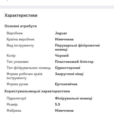
Характеристики
Основні атрибути
Виробник
Jaguar
Країна виробник
Німеччина
Вид інструменту
Перукарські філіровочні
ножиці
Колір
Чорний
Тип упаковки
Пластиковий блістер
Тип філірувальних ножиць
Односторонні
Форма робочих країв
Закруглені кінці
інструменту
Форма ручки
Ергономічна
Користувальницькі характеристики
Підкатегорії
Філірувальні ножиці
Розмір
5.5
Фабрика
Німеччина