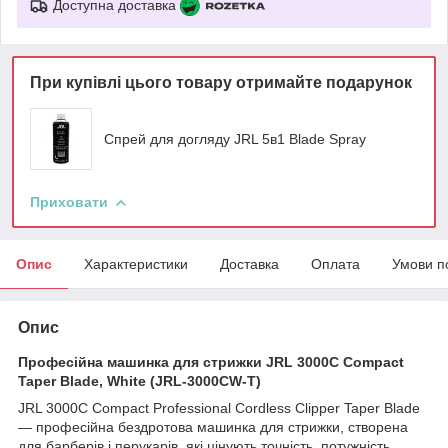
Доступна доставка
При купівлі цього товару отримайте подарунок
Спрей для догляду JRL 5в1 Blade Spray
Приховати
Опис
Характеристики
Доставка
Оплата
Умови п
Опис
Професійна машинка для стрижки JRL 3000C Compact
Taper Blade, White (JRL-3000CW-T)
JRL 3000C Compact Professional Cordless Clipper Taper Blade
— професійна бездротова машинка для стрижки, створена
для барберів і перукарів, які цінують точність, потужність,