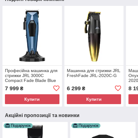
Професійна машинка для
Машинка для стрижки JRL
Маши
стрижки JRL 3000C
FreshFade JRL-2020C-G
Onyx
Compact Fade Blade Blue
2020
(JRL-3000CD-F)
7 999
6 299
8 1
₴
₴
Купити
Купити
Акційні пропозиції та новинки
Подарунок
Подарунок