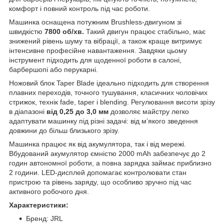
комфорт і повний контроль під час роботи.
Машинка оснащена потужним Brushless-двигуном зі
швидкістю
7800 об/хв.
Такий двигун працює стабільно, має
знижений рівень шуму та вібрації, а також краще витримує
інтенсивне професійне навантаження. Завдяки цьому
інструмент підходить для щоденної роботи в салоні,
барбершопі або перукарні.
Ножовий блок Taper Blade ідеально підходить для створення
плавних переходів, точного тушування, класичних чоловічих
стрижок, технік fade, taper і blending. Регулювання висоти зрізу
в діапазоні
від 0,25 до 3,0 мм
дозволяє майстру легко
адаптувати машинку під різні задачі: від м’якого зведення
довжини до більш близького зрізу.
Машинка працює як від акумулятора, так і від мережі.
Вбудований акумулятор ємністю 2000 mAh забезпечує до 2
годин автономної роботи, а повна зарядка займає приблизно
2 години. LED-дисплей допомагає контролювати стан
пристрою та рівень заряду, що особливо зручно під час
активного робочого дня.
Характеристики:
Бренд: JRL