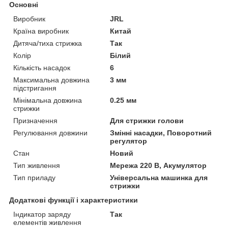
Основні
Виробник
JRL
Країна виробник
Китай
Дитяча/тиха стрижка
Так
Колір
Білий
Кількість насадок
6
Максимальна довжина
3 мм
підстригання
Мінімальна довжина
0.25 мм
стрижки
Призначення
Для стрижки голови
Регулювання довжини
Змінні насадки, Поворотний
регулятор
Стан
Новий
Тип живлення
Мережа 220 В, Акумулятор
Тип приладу
Універсальна машинка для
стрижки
Додаткові функції і характеристики
Індикатор заряду
Так
елементів живлення