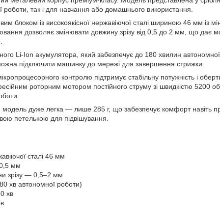
ї роботи, так і для навчання або домашнього використання.
м блоком із високоякісної нержавіючої сталі шириною 46 мм із мі
вання дозволяє змінювати довжину зрізу від 0,5 до 2 мм, що дає мо
.
ого Li-Ion акумулятора, який забезпечує до 180 хвилин автономної
можна підключити машинку до мережі для завершення стрижки.
ікропроцесорного контролю підтримує стабільну потужність і оберти
ійним роторним мотором постійного струму зі швидкістю 5200 об/
оботи.
 модель дуже легка — лише 285 г, що забезпечує комфорт навіть 
вою петелькою для підвішування.
авіючої сталі 46 мм
0,5 мм
и зрізу — 0,5–2 мм
180 хв автономної роботи)
0 хв
ів