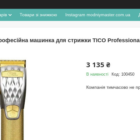
арів
Товари зі знижкою
Instagram modniymaster.com.ua
рофесійна машинка для стрижки TICO Professional 
3 135 ₴
В наявності
Код:
100450
Компанія тимчасово не п