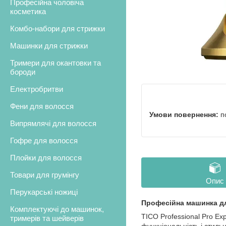
Професійна чоловіча
косметика
Комбо-набори для стрижки
Машинки для стрижки
Тримери для окантовки та
бороди
Електробритви
Фени для волосся
п
Випрямлячі для волосся
Гофре для волосся
Плойки для волосся
Товари для грумінгу
Опис
Перукарські ножиці
Професійна машинка для
Комплектуючі до машинок,
TICO Professional Pro Ex
тримерів та шейверів
функціональність і стиль