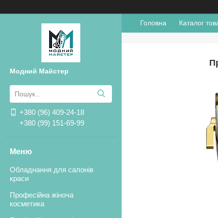
Головна
Каталог тов
П
Модний Майстер
+380 (96) 409-24-18
+380 (99) 151-69-99
Обладнання для салонів
краси
Професійна жіноча
косметика