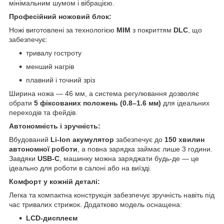
мінімальним шумом і вібрацією.
Професійний ножовий блок:
Ножі виготовлені за технологією
MIM
з покриттям
DLC
, що
забезпечує:
тривалу гостроту
менший нагрів
плавний і точний зріз
Ширина ножа — 46 мм, а система регулювання дозволяє
обрати
5 фіксованих положень (0.8–1.6 мм)
для ідеальних
переходів та фейдів.
Автономність і зручність:
Вбудований
Li-Ion акумулятор
забезпечує до
150 хвилин
автономної роботи
, а повна зарядка займає лише 3 години.
Завдяки
USB-C
, машинку можна заряджати будь-де — це
ідеально для роботи в салоні або на виїзді.
Комфорт у кожній деталі:
Легка та компактна конструкція забезпечує зручність навіть під
час тривалих стрижок. Додатково модель оснащена:
LCD-дисплеєм