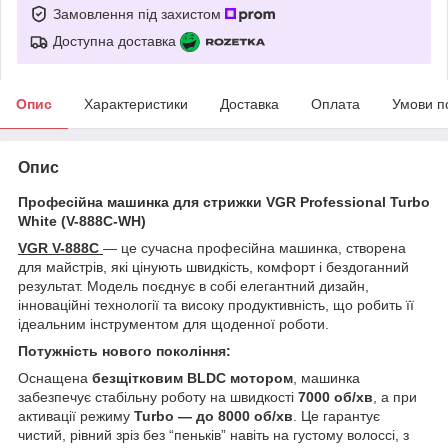
Замовлення під захистом
Доступна доставка
Опис
Характеристики
Доставка
Оплата
Умови п
Опис
Професійна машинка для стрижки VGR Professional Turbo
White (V-888C-WH)
VGR V-888C
— це сучасна професійна машинка, створена
для майстрів, які цінують швидкість, комфорт і бездоганний
результат. Модель поєднує в собі елегантний дизайн,
інноваційні технології та високу продуктивність, що робить її
ідеальним інструментом для щоденної роботи.
Потужність нового покоління:
Оснащена
безщітковим BLDC мотором
, машинка
забезпечує стабільну роботу на швидкості
7000 об/хв
, а при
активації режиму
Turbo — до 8000 об/хв
. Це гарантує
чистий, рівний зріз без “пеньків” навіть на густому волоссі, з