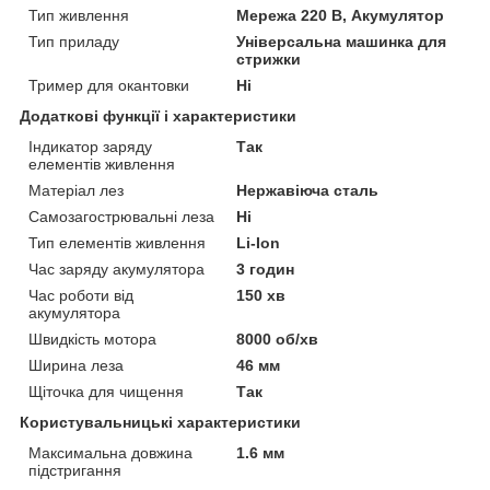
Тип живлення
Мережа 220 В, Акумулятор
Тип приладу
Універсальна машинка для
стрижки
Тример для окантовки
Ні
Додаткові функції і характеристики
Індикатор заряду
Так
елементів живлення
Матеріал лез
Нержавіюча сталь
Самозагострювальні леза
Ні
Тип елементів живлення
Li-Ion
Час заряду акумулятора
3 годин
Час роботи від
150 хв
акумулятора
Швидкість мотора
8000 об/хв
Ширина леза
46 мм
Щіточка для чищення
Так
Користувальницькі характеристики
Максимальна довжина
1.6 мм
підстригання