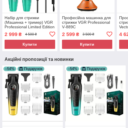
Набір для стрижки
Професійна машинка для
Про
(Машинка + тример) VGR
стрижки VGR Professional
стри
Professional Limited Edition
V‑889C
Vect
Turbo V-640-S2 Green
2 999
2 599
4 6
₴
₴
4 500 ₴
3 500 ₴
Купити
Купити
Акційні пропозиції та новинки
–54%
Подарунок
–54%
Подарунок