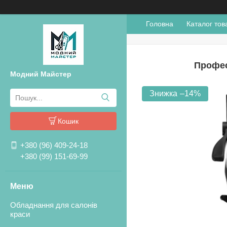
Головна
Каталог тов
Профес
Модний Майстер
–14%
Кошик
+380 (96) 409-24-18
+380 (99) 151-69-99
Обладнання для салонів
краси