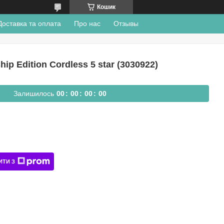
Кошик
Доставка та оплата
Про нас
Отзывы
 Edition Cordless 5 star (3030922)
Залишилось
0
0
0
0
0
0
0
0
ИТИ З