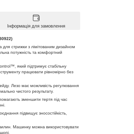
Інформація для замовлення
30922)
а для стрижки з лімітованим дизайном
більна потужність та комфортний
trol™, який підтримує стабільну
інструменту працювати рівномірно без
ейду. Лезо має можливість регулювання
мально чистого результату.
опомагають зменшити тертя під час
ні.
оєднання підвищує зносостійкість,
хвилин. Машинку можна використовувати
шопі.