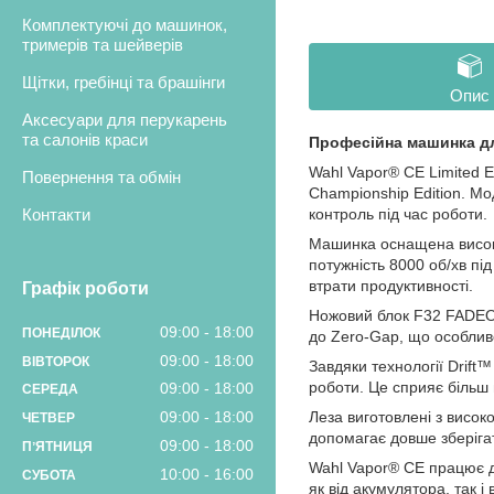
Комплектуючі до машинок,
тримерів та шейверів
Щітки, гребінці та брашінги
Опис
Аксесуари для перукарень
та салонів краси
Професійна машинка для
Wahl Vapor® CE Limited 
Повернення та обмін
Championship Edition. Мо
Контакти
контроль під час роботи.
Машинка оснащена високо
потужність 8000 об/хв пі
втрати продуктивності.
Графік роботи
Ножовий блок F32 FADEOU
09:00
18:00
ПОНЕДІЛОК
до Zero-Gap, що особливо
09:00
18:00
ВІВТОРОК
Завдяки технології Drift
роботи. Це сприяє більш 
09:00
18:00
СЕРЕДА
Леза виготовлені з висок
09:00
18:00
ЧЕТВЕР
допомагає довше зберігат
09:00
18:00
ПʼЯТНИЦЯ
Wahl Vapor® CE працює д
10:00
16:00
СУБОТА
як від акумулятора, так 