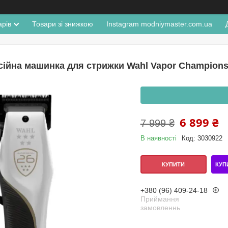
арів
Товари зі знижкою
Instagram modniymaster.com.ua
ійна машинка для стрижки Wahl Vapor Championship
6 899 ₴
7 999 ₴
В наявності
Код:
3030922
КУП
КУПИТИ
+380 (96) 409-24-18
Приймання
замовленнь