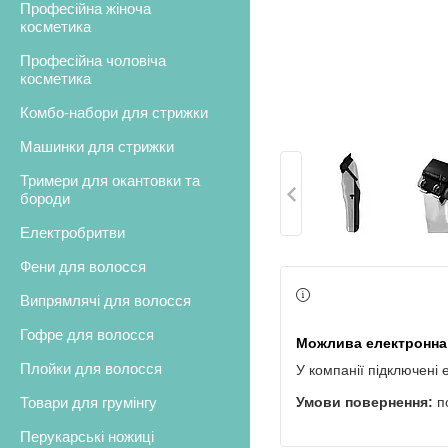
Професійна жіноча
косметика
Професійна чоловіча
косметика
Комбо-набори для стрижки
Машинки для стрижки
Тримери для окантовки та
бороди
Електробритви
Фени для волосся
Випрямлячі для волосся
Гофре для волосся
Плойки для волосся
У компанії підключені 
Товари для грумінгу
п
Перукарські ножиці