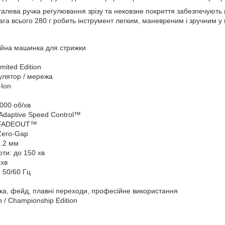
алева ручка регулювання зрізу та нековзне покриття забезпечують в
ага всього 280 г робить інструмент легким, маневреним і зручним 
ійна машинка для стрижки
mited Edition
улятор / мережа
-Ion
000 об/хв
Adaptive Speed Control™
2 FADEOUT™
Zero-Gap
1.2 мм
ти: до 150 хв
 хв
 50/60 Гц
ка, фейд, плавні переходи, професійне використання
on / Championship Edition