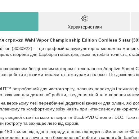
Характеристики
 стрижки Wahl Vapor Championship Edition Cordless 5 star (30
Edition (3030922) — це професійна акумуляторно-мережева машинк
дель створена для барберів і майстрів, яким потрібна точність, ста
швидкісним безщітковим мотором з технологією Adaptive Speed Con
д час роботи з різними типами та текстурами волосся. Це дозволяє 
T™ розроблений для чистого зрізу, плавних переходів і точного ф
 важливо для детальної роботи, зведення ліній та створення макси
™ на верхньому лезі передбачені додаткові канавки для оливи, які д
плавному та комфортному зрізу навіть при інтенсивному використан
овуглецевої сталі та мають покриття Black PVD Chrome і DLC. Таке п
и гостроту та захищає лезо від корозії.
о 150 хвилин від одного заряду, а повна зарядка займає лише 60 
і від мережі, що зручно для безперервної роботи в салоні або барбер