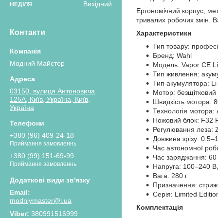
Вихідний
НЕДІЛЯ
Ергономічний корпус, мет
тривалих робочих змін. В
Контакти
Характеристики
Тип товару: профес
Бренд: Wahl
Модний Майстер
Модель: Vapor CE Li
Тип живлення: акум
Тип акумулятора: Li
03150, вулиця Антоновича
Мотор: безщітковий
125А, Київ, Україна, Київ,
Швидкість мотора: 8
Україна
Технологія мотора: 
Ножовий блок: F3
Регулювання леза: 
+380 (96) 409-24-18
Довжина зрізу: 0.5–
Приймання замовленнь
Час автономної робо
+380 (99) 151-69-99
Час заряджання: 60
Приймання замовленнь
Напруга: 100–240 В,
Вага: 280 г
Призначення: стриж
Серія: Limited Editi
modniymaster@i.ua
Комплектація
380991516999