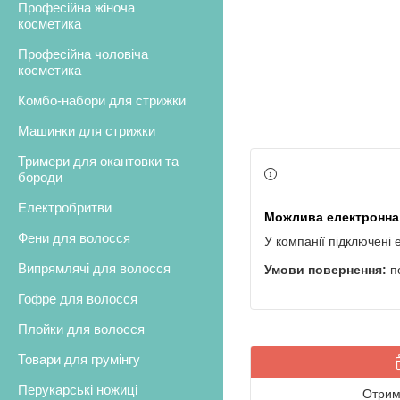
Професійна жіноча
косметика
Професійна чоловіча
косметика
Комбо-набори для стрижки
Машинки для стрижки
Тримери для окантовки та
бороди
Електробритви
Фени для волосся
У компанії підключені 
Випрямлячі для волосся
п
Гофре для волосся
Плойки для волосся
Товари для грумінгу
Перукарські ножиці
Отрим