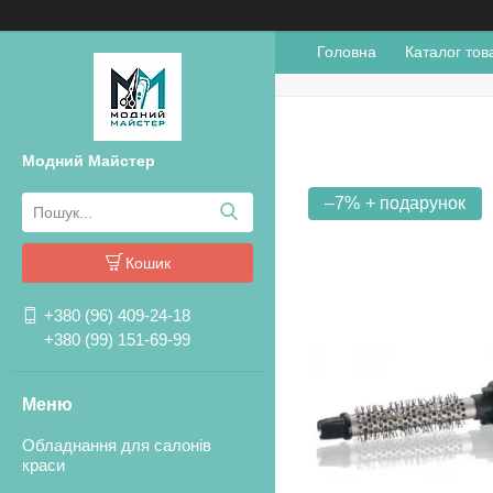
Головна
Каталог тов
Модний Майстер
–7%
Кошик
+380 (96) 409-24-18
+380 (99) 151-69-99
Обладнання для салонів
краси