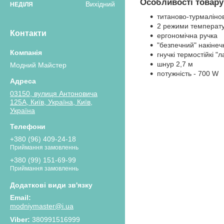
Особливості товару
Вихідний
НЕДІЛЯ
титаново-турмаліно
2 режими температ
Контакти
ергономічна ручка
"безпечний" накінеч
гнучкі термостійкі "
шнур 2,7 м
Модний Майстер
потужність - 700 W
03150, вулиця Антоновича
125А, Київ, Україна, Київ,
Україна
+380 (96) 409-24-18
Приймання замовленнь
+380 (99) 151-69-99
Приймання замовленнь
modniymaster@i.ua
380991516999