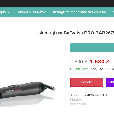
арів
Товари зі знижкою
Instagram modniymaster.com.ua
Фен-щітка BaByliss PRO BAB267
1 680 ₴
1 800 ₴
В наявності
Код:
BAB2675
КУП
КУПИТИ
+380 (96) 409-24-18
Приймання
замовленнь