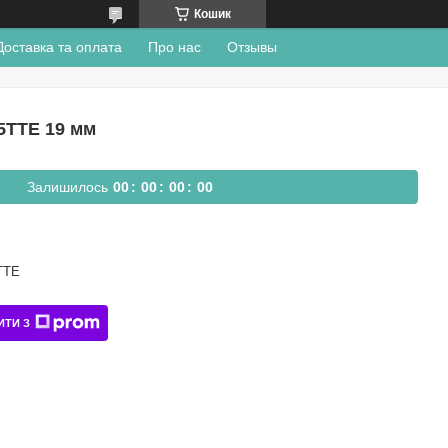
Кошик
Доставка та оплата
Про нас
Отзывы
5TTE 19 мм
Залишилось
0
0
0
0
0
0
0
0
TTE
ИТИ З