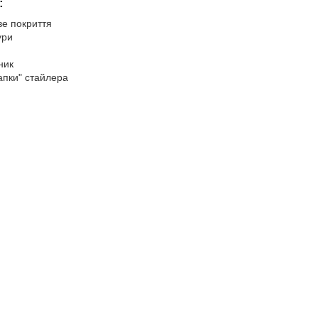
:
ве покриття
ури
ник
лапки" стайлера