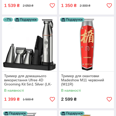
1 539
1 350
₴
₴
2 050 ₴
2 300 ₴
–7%
Подарунок
Подарунок
Тример для домашнього
Тример для окантовки
використання Ufree 4D
Madeshow M11 червоний
Grooming Kit 5in1 Silver (LK-
(M11R)
891)
В наявності
В наявності
1 399
2 599
₴
₴
1 500 ₴
Подарунок
Подарунок