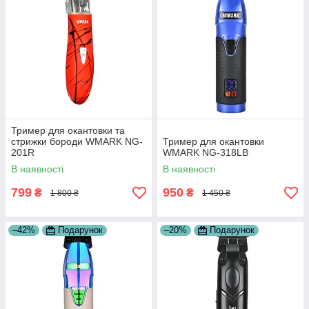
Тример для окантовки та
стрижки бороди WMARK NG-
Тример для окантовки
201R
WMARK NG-318LB
В наявності
В наявності
799
950
₴
₴
1 800 ₴
1 450 ₴
–42%
Подарунок
–20%
Подарунок