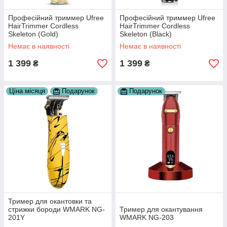
Професійний триммер Ufree
Професійний триммер Ufree
HairTrimmer Cordless
HairTrimmer Cordless
Skeleton (Gold)
Skeleton (Black)
Немає в наявності
Немає в наявності
1 399
1 399
₴
₴
Ціна місяця
Подарунок
Подарунок
Тример для окантовки та
стрижки бороди WMARK NG-
Тример для окантування
201Y
WMARK NG-203