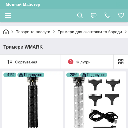
Модний Майстер
Товари та послуги
Тримери для окантовки та бороди
Тримери WMARK
Сортування
0
Фільтри
–41%
Подарунок
–28%
Подарунок