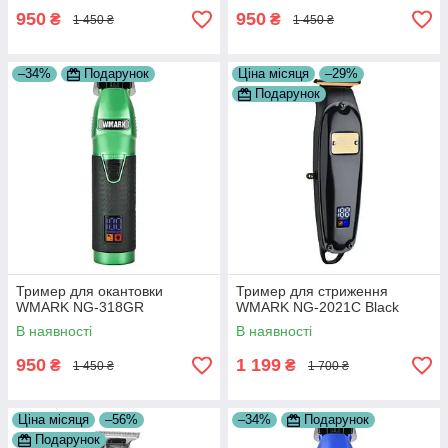
950
950
₴
₴
1 450 ₴
1 450 ₴
–34%
Подарунок
Ціна місяця
–29%
Подарунок
Тример для окантовки
Тример для стриження
WMARK NG-318GR
WMARK NG-2021C Black
В наявності
В наявності
950
1 199
₴
₴
1 450 ₴
1 700 ₴
Ціна місяця
–56%
–34%
Подарунок
Подарунок