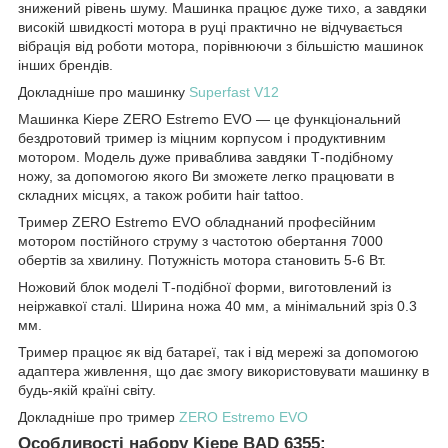
знижений рівень шуму. Машинка працює дуже тихо, а завдяки
високій швидкості мотора в руці практично не відчувається
вібрація від роботи мотора, порівнюючи з більшістю машинок
інших брендів.
Докладніше про машинку
Superfast V12
Машинка Kiepe ZERO Estremo EVO — це функціональний
бездротовий тример із міцним корпусом і продуктивним
мотором. Модель дуже приваблива завдяки Т-подібному
ножу, за допомогою якого Ви зможете легко працювати в
складних місцях, а також робити hair tattoo.
Тример ZERO Estremo EVO обладнаний професійним
мотором постійного струму з частотою обертання 7000
обертів за хвилину. Потужність мотора становить 5-6 Вт.
Ножовий блок моделі Т-подібної форми, виготовлений із
неіржавкої сталі. Ширина ножа 40 мм, а мінімальний зріз 0.3
мм.
Тример працює як від батареї, так і від мережі за допомогою
адаптера живлення, що дає змогу використовувати машинку в
будь-якій країні світу.
Докладніше про тример
ZERO Estremo EVO
Особливості набору Kiepe BAD 6355: