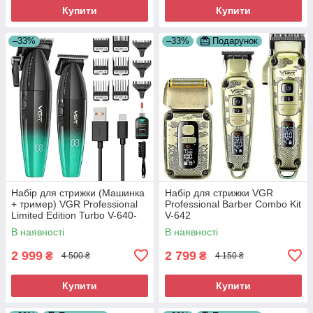
Купити
Купити
–33%
–33%
Подарунок
Набір для стрижки (Машинка
Набір для стрижки VGR
+ тример) VGR Professional
Professional Barber Combo Kit
Limited Edition Turbo V-640-
V-642
S2 Green
В наявності
В наявності
2 999
2 799
₴
₴
4 500 ₴
4 150 ₴
Купити
Купити