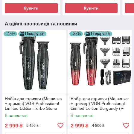
Купити
Купити
Акційні пропозиції та новинки
–45%
Подарунок
–33%
Подарунок
Набір для стрижки (Машинка
Набір для стрижки (Машинка
+ тример) VGR Professional
+ тример) VGR Professional
Limited Edition Turbo Stone
Limited Edition Burgundy (V-
Grey (V-640)
640-RE)
В наявності
В наявності
2 999
2 999
₴
₴
5 450 ₴
4 500 ₴