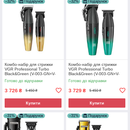
–32%
Подарунок
–32%
Подарунок
Комбо-набір для стрижки
Комбо-набір для стрижки
VGR Professional Turbo
VGR Professional Turbo
Black&Green (V-003-GN+V-
Black&Green (V-003-GN+V-
906-GN)
906-GN)
Готово до відправки
Готово до відправки
3 726
3 729
₴
₴
5 450 ₴
5 450 ₴
Купити
Купити
–31%
Подарунок
–31%
Подарунок